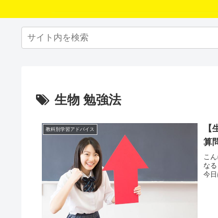
生物 勉強法
【
教科別学習アドバイス
算
こん
なる
今日