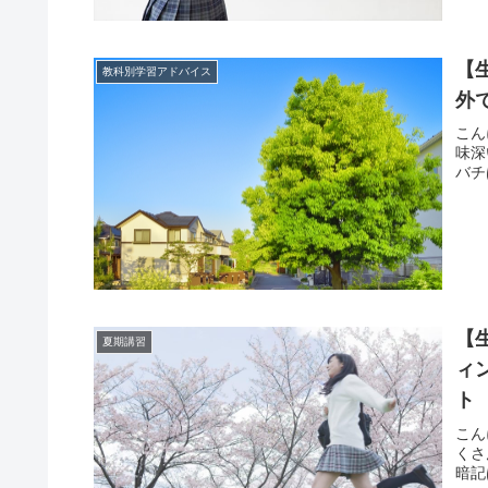
【
教科別学習アドバイス
外
こん
味深
バチ
【
夏期講習
ィ
ト
こん
くさ
暗記