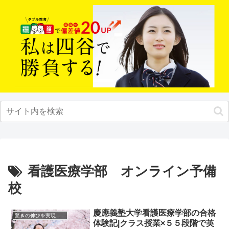
看護医療学部 オンライン予備
校
慶應義塾大学看護医療学部の合格
驚きの伸びを実現｜先輩列伝
体験記|クラス授業×５５段階で英