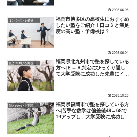
2025.06.03
福岡市博多区の高校生におすすめ
オンライン予備校・塾の活用法
したい塾をご紹介！口コミと満足
度の高い塾・予備校は？
2025.06.04
福岡県北九州市で塾を探している
驚きの伸びを実現｜先輩列伝
方へ|Ｅ→Ａ判定にひっくり返し
て大学受験に成功した先輩にイン
タビュー！大学受験予備校四谷学
院
2025.10.28
福岡県福岡市で塾を探している方
驚きの伸びを実現｜先輩列伝
へ|苦手な数学は偏差値49→68で
19アップし、大学受験に成功した
先輩にインタビュー！大学受験予
備校四谷学院