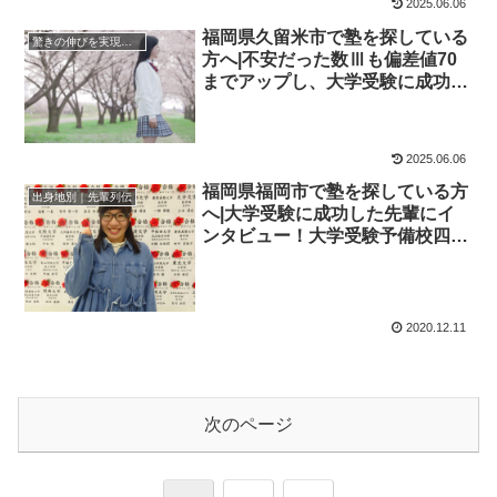
2025.06.06
福岡県久留米市で塾を探している
驚きの伸びを実現｜先輩列伝
方へ|不安だった数Ⅲも偏差値70
までアップし、大学受験に成功し
た先輩にインタビュー！大学受験
予備校四谷学院
2025.06.06
福岡県福岡市で塾を探している方
出身地別｜先輩列伝
へ|大学受験に成功した先輩にイ
ンタビュー！大学受験予備校四谷
学院
2020.12.11
次のページ