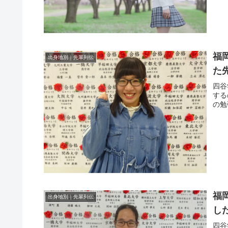
福
出身地別｜先輩列伝
た
四谷
する
の勉
福
出身地別｜先輩列伝
し
四谷