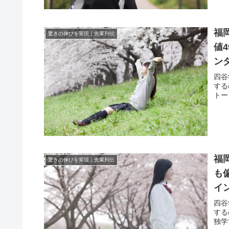
福
驚きの伸びを実現｜先輩列伝
値
ン
四谷
する
トー
福
驚きの伸びを実現｜先輩列伝
も
イ
四谷
する
独学