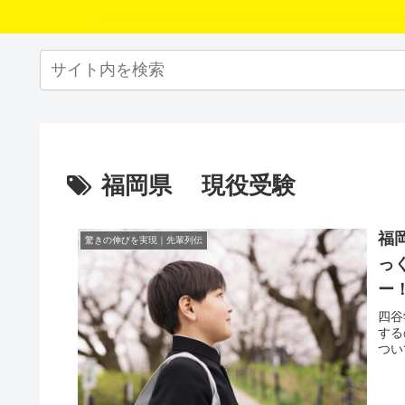
福岡県 現役受験
福
驚きの伸びを実現｜先輩列伝
っ
ー
四谷
する
つい