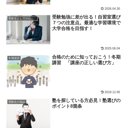
2026.04.30
受験勉強に差が出る！自習室選び
受験生としての心構え
７つの注意点。最適な学習環境で
大学合格を目指す！
2025.06.04
合格のために知っておこう！冬期
冬期講習
講習 「講座の正しい選び方」
2018.12.05
塾を探している方必見！塾選びの
受験生の悩み
ポイント8箇条