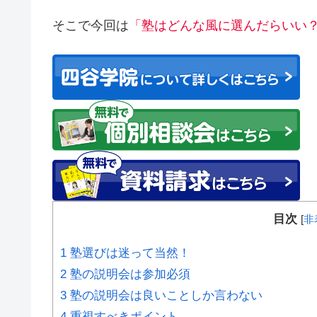
そこで今回は
「塾はどんな風に選んだらいい
目次
[
非
1
塾選びは迷って当然！
2
塾の説明会は参加必須
3
塾の説明会は良いことしか言わない
4
重視すべきポイント