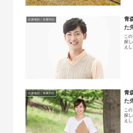
青
出身地別｜先輩列伝
た
この
探し
えし
青
出身地別｜先輩列伝
た
この
探し
えし