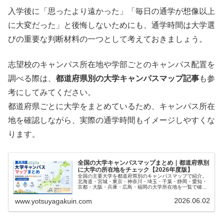
入学後に「思ったより遠かった」「毎日の通学が想像以上
に大変だった」と後悔しないためにも、通学時間は大学選
びの重要な判断材料の一つとして考えておきましょう。
志望校のキャンパス所在地や学部ごとのキャンパス配置を
調べる際は、
都道府県別の大学キャンパスマップ記事
も参
考にしてみてください。
都道府県ごとに大学をまとめているため、キャンパス所在
地を確認しながら、実際の通学時間もイメージしやすくな
ります。
全国の大学キャンパスマップまとめ｜都道府県別
に大学の所在地をチェック【2026年度版】
全国の主要大学を都道府県別のキャンパスマップで紹介。
北海道・宮城・東京・神奈川・埼玉・千葉・静岡・愛知・
京都・大阪・兵庫・広島・福岡の大学所在地を一覧で確認
できます。志望校選びやオープンキャンパス参加前の情報
収集にお役立てください。
2026.06.02
www.yotsuyagakuin.com