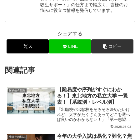
験生サポート」の仕方まで幅広く、皆様のお
悩みに役立つ情報を発信しています。
シェアする
X
LINE
コピー
関連記事
【難易度や序列がすぐにわか
受験生の悩み
る！】東北地方の私立大学 一覧
表！【系統別・レベル別】
「出願校や出願校をそろそろ決めたいけ
れど、大学がたくさんあってどこを選べ
ば良いのかわからない！」「第一志望は
決まった！でも、併願先はどこにすれば
2025.06.03
良いんだろう？」...
今年の大学入試は易化？難化？焦
受験生の悩み