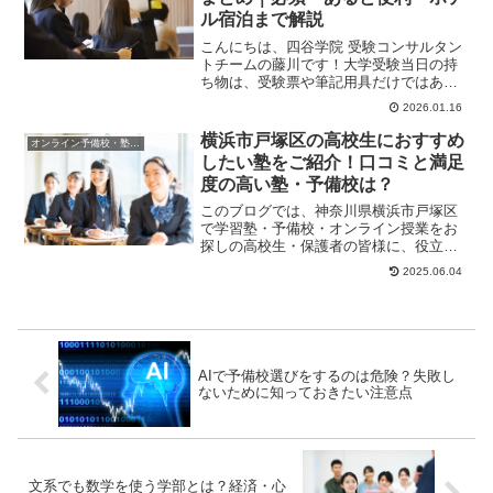
ル宿泊まで解説
こんにちは、四谷学院 受験コンサルタン
トチームの藤川です！大学受験当日の持
ち物は、受験票や筆記用具だけではあり
ません。実際の試験では、「準備してい
2026.01.16
れば防げたはず...
横浜市戸塚区の高校生におすすめ
オンライン予備校・塾の活用法
したい塾をご紹介！口コミと満足
度の高い塾・予備校は？
このブログでは、神奈川県横浜市戸塚区
で学習塾・予備校・オンライン授業をお
探しの高校生・保護者の皆様に、役立つ
情報やヒントになる情報をお伝えしま
2025.06.04
す。「テストの点数...
AIで予備校選びをするのは危険？失敗し
ないために知っておきたい注意点
文系でも数学を使う学部とは？経済・心