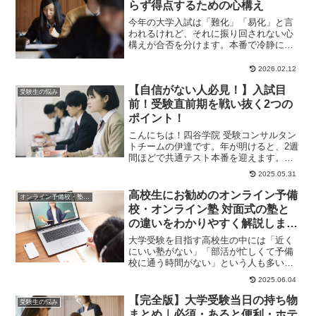
らず得点するための心構え
今年の大学入試は「難化」「易化」と言
われるけれど、それに振り回されない心
構えが合否を分けます。本番で冷静に得
点できる受験生になるためのポイントと
実力を発揮するコツを四谷学院がわかり
2026.02.12
やすく解説します。
【自信がない人必見！】入試目
受験生の悩み
前！受験直前期を戦い抜く2つの
ポイント！
こんにちは！四谷学院 受験コンサルタン
トチームの伊達です。年が明けると、2週
間ほどで共通テスト本番を迎えます。受
験学年ではない高校1・2年生も、刻一刻
2025.05.31
と本番が近...
高校生にお勧めのオンライン予備
オンライン予備校・塾の活用法
校・オンライン塾 対面式の塾と
の違いをわかりやすく解説しま
す。四谷学院オンライン校のQ＆
大学受験を目指す高校生の中には「近く
Aもご紹介！
にいい塾がない」「部活が忙しくて予備
校に通う時間がない」という人も多いこ
とでしょう。そんな人におすすめなのが
2025.06.04
オンライン予備校...
【完全版】大学受験当日の持ち物
受験生の悩み
まとめ｜必須・あると便利・ホテ