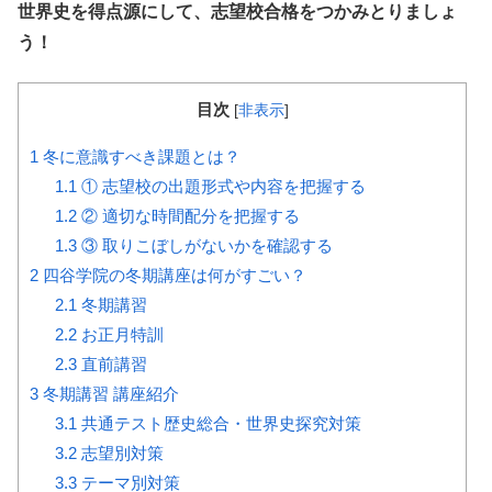
世界史を得点源にして、志望校合格をつかみとりましょ
う！
目次
[
非表示
]
1
冬に意識すべき課題とは？
1.1
① 志望校の出題形式や内容を把握する
1.2
② 適切な時間配分を把握する
1.3
③ 取りこぼしがないかを確認する
2
四谷学院の冬期講座は何がすごい？
2.1
冬期講習
2.2
お正月特訓
2.3
直前講習
3
冬期講習 講座紹介
3.1
共通テスト歴史総合・世界史探究対策
3.2
志望別対策
3.3
テーマ別対策