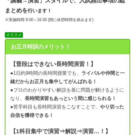
「講義→演習」スタイルで、入試頻出事項の総
まとめを
行います！
※実施時間 9:00～19:30 (間に休憩時間を挟みます)
オススメ
お正月特訓のメリット！
【普段はできない長時間演習！】
●1日約9時間の長時間授業でも、
ライバルや仲間と一
緒だからお正月も集中してがんばれる！
●プロのわかりやすい解説を基に問題が解けるように
なり、
長時間演習もあっという間に感じられる！
●苦手科目も長時間演習をこなすことで、
やり切った
自信を獲得できる！
【1科目集中で演習⇒解説⇒演習…！】