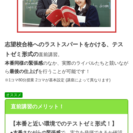
志望校合格へのラストスパートをかける、テス
トゼミ形式の
直前講習。
本番同様の緊張感
のなか、実際のライバルたちと競いなが
ら
最後の仕上げ
を行うことが可能です！
※1コマ80分授業 2コマが基本設定 (講座によって異なります)
オススメ
直前講習のメリット！
【本番と近い環境でのテストゼミ形式！】
●
本番さながらの緊張感
で、実力を発揮できるか確認