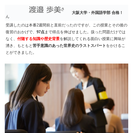
さ
大阪大学・外国語学部 合格！
ん
受講したのは本番2週間前と直前だったのですが、この授業とその後の
復習のおかげで、
97点
まで得点を伸ばせました。扱った問題だけでは
なく、
付随する知識や歴史背景
を解説してくれる面白い授業に興味が
湧き、もともと
苦手意識のあった世界史のラストスパート
をかけるこ
とができました。