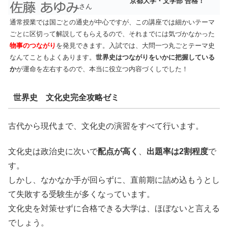
京都大学・文学部 合格！
さん
通常授業では国ごとの通史が中心ですが、この講座では細かいテーマ
ごとに区切って解説してもらえるので、それまでには気づかなかった
物事のつながり
を発見できます。入試では、大問一つ丸ごとテーマ史
なんてこともよくあります。
世界史はつながりをいかに把握している
か
が運命を左右するので、本当に役立つ内容づくしでした！
世界史 文化史完全攻略ゼミ
古代から現代まで、文化史の演習をすべて行います。
文化史は政治史に次いで
配点が高く
、
出題率は2割程度
で
す。
しかし、なかなか手が回らずに、直前期に詰め込もうとし
て失敗する受験生が多くなっています。
文化史を対策せずに合格できる大学は、ほぼないと言える
でしょう。