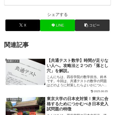
シェアする
X
LINE
コピー
関連記事
【共通テスト数学】時間が足りな
共通テスト
い人へ。攻略法と２つの「落とし
穴」を解説。
こんにちは、四谷学院の数学担当、鈴木
です。今回は、共通テストの数学の問題
はどのように対策したらよいかについ
て、2023年度共通テストで出題されたバ
2025.06.05
スケットボール...
東京大学の日本史対策！東大に合
大学受験情報
格するためにつかむべき日本史入
試問題の特徴