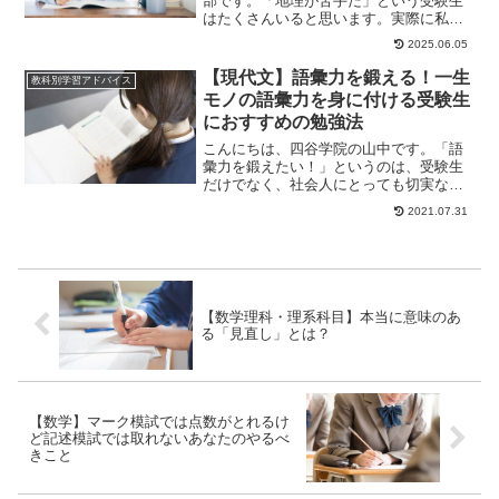
部です。「地理が苦手だ」という受験生
はたくさんいると思います。実際に私が
地理を教えている中でもらった質問＆回
2025.06.05
答をご紹介してい...
【現代文】語彙力を鍛える！一生
教科別学習アドバイス
モノの語彙力を身に付ける受験生
におすすめの勉強法
こんにちは、四谷学院の山中です。「語
彙力を鍛えたい！」というのは、受験生
だけでなく、社会人にとっても切実な思
いかもしれません。語彙力とは、どれく
2021.07.31
らいたくさんの言...
【数学理科・理系科目】本当に意味のあ
る「見直し」とは？
【数学】マーク模試では点数がとれるけ
ど記述模試では取れないあなたのやるべ
きこと