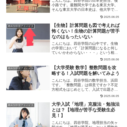
こんにちは。四谷学院の日本史担当、後
小路です。最難関大学である東京大学。
そんな東京大学の日本史は、他大学では
問われないような細かい人名や用語を、
2025.06.05
ひたすら暗記して...
【生物】計算問題も図で考えれば
教科別学習アドバイス
怖くない！生物の計算問題が苦手
なのはもったいない
こんにちは、四谷学院の山中です。生物
の学習において「計算問題になると何し
ていいかわからない・・・」という相談
をよく受けます。今日は、計算問題を
2025.06.06
「図で考える」とい...
【大学受験 数学】整数問題を攻
教科別学習アドバイス
略する！入試問題を解いてみよう
こんにちは、四谷学院の数学担当、浜田
です。「整数問題」は得意ですか？不定
方程式をはじめとして、入試で出題され
る整数問題では、素因数分解や剰余など
2025.06.05
整数の性質の活用...
大学入試「地理」克服法・勉強法
教科別学習アドバイス
とは？【地理が苦手な受験生必
見！】
こんにちは、四谷学院、地理担当の矢ヶ