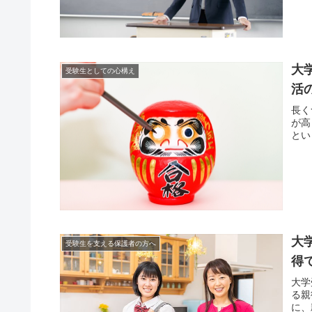
大
受験生としての心構え
活
長く
が高
とい
大
受験生を支える保護者の方へ
得
大学
る親
に、