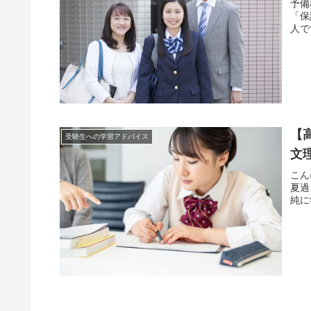
予備
「保
人で
【
受験生への学習アドバイス
文
こん
夏過
純に