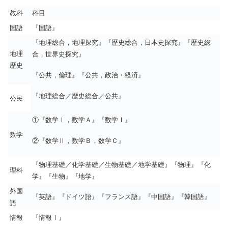
教科
科目
国語
『国語』
『地理総合，地理探究』『歴史総合，日本史探究』『歴史総
地理
合，世界史探究』
歴史
『公共，倫理』『公共，政治・経済』
『地理総合／歴史総合／公共』
公民
①『数学Ⅰ，数学Ａ』『数学Ⅰ』
数学
②『数学Ⅱ，数学Ｂ，数学Ｃ』
『物理基礎／化学基礎／生物基礎／地学基礎』『物理』『化
理科
学』『生物』『地学』
外国
『英語』『ドイツ語』『フランス語』『中国語』『韓国語』
語
情報
『情報Ⅰ』