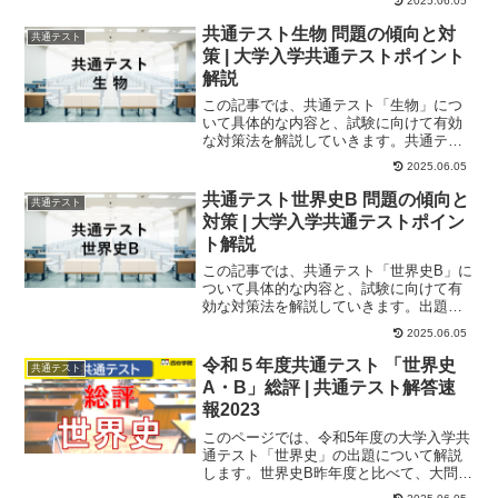
2025.06.05
共通テスト生物 問題の傾向と対
共通テスト
策 | 大学入学共通テストポイント
解説
この記事では、共通テスト「生物」につ
いて具体的な内容と、試験に向けて有効
な対策法を解説していきます。共通テス
ト対策に困っている人、必見です！出題
2025.06.05
内容共通テスト「...
共通テスト世界史B 問題の傾向と
共通テスト
対策 | 大学入学共通テストポイン
ト解説
この記事では、共通テスト「世界史B」に
ついて具体的な内容と、試験に向けて有
効な対策法を解説していきます。出題内
容共通テスト「世界史B」は、大問5つで
2025.06.05
構成されてお...
令和５年度共通テスト 「世界史
共通テスト
A・B」総評 | 共通テスト解答速
報2023
このページでは、令和5年度の大学入学共
通テスト「世界史」の出題について解説
します。世界史B昨年度と比べて、大問数
は5問、問題数は34問で変わりませんでし