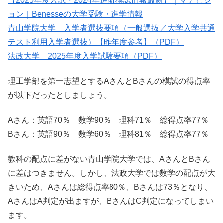
【2025年度入試・2024年進研模試情報最新】｜マナビジ
ョン｜Benesseの大学受験・進学情報
青山学院大学 入学者選抜要項（一般選抜／大学入学共通
テスト利用入学者選抜）【昨年度参考】（PDF）
法政大学 2025年度入学試験要項（PDF）
理工学部を第一志望とするAさんとBさんの模試の得点率
が以下だったとしましょう。
Aさん：英語70％ 数学90％ 理科71％ 総得点率77％
Bさん：英語90％ 数学60％ 理科81％ 総得点率77％
教科の配点に差がない青山学院大学では、AさんとBさん
に差はつきません。しかし、法政大学では数学の配点が大
きいため、Aさんは総得点率80％、Bさんは73％となり、
AさんはA判定が出ますが、BさんはC判定になってしまい
ます。