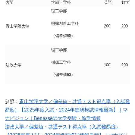
大学
学部・学科
英語
数学
理工学部
機械創造工学科
青山学院大学
200
200
（偏差値68）
理工学部
機械工学科
法政大学
100
200
（偏差値63）
参照：
青山学院大学／偏差値・共通テスト得点率（入試難
易度）【2025年度入試・2024年進研模試情報最新】｜マ
ナビジョン｜Benesseの大学受験・進学情報
法政大学／偏差値・共通テスト得点率（入試難易度）