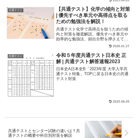
2025.06.05
たが、会...
【共通テスト】化学の傾向と対策
共通テスト
| 優先すべき単元や高得点を取る
ための勉強法を解説！
共通テスト化学で高得点を狙うための傾
向と対策を徹底解説。優先すべき単元や
効率的な勉強法、頻出分野を押さえて合
格ラインを突破しましょう。受験生必見
2026.01.27
の実践的アドバイスをまとめました。
令和５年度共通テスト日本史 正
共通テスト
解 | 共通テスト解答速報2023
日本史A日本史B「2023年度 大学入学共
通テスト特集」TOPに戻る日本史の共通
テスト対策
2025.06.05
共通テストとセンター試験の違いは？共
通テストの概要や科目別対策を解説