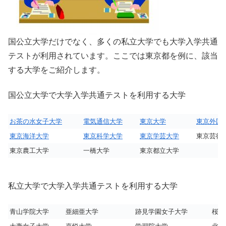
国公立大学だけでなく、多くの私立大学でも大学入学共通
テストが利用されています。ここでは東京都を例に、該当
する大学をご紹介します。
国公立大学で大学入学共通テストを利用する大学
お茶の水女子大学
電気通信大学
東京大学
東京外国
東京海洋大学
東京科学大学
東京学芸大学
東京芸術
東京農工大学
一橋大学
東京都立大学
私立大学で大学入学共通テストを利用する大学
青山学院大学
亜細亜大学
跡見学園女子大学
桜美