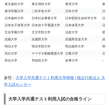
東京薬科大学
東京理科大学
東邦大学
東洋
東洋学園大学
二松学舎大学
日本大学
日本
日本歯科大学
日本社会事業大学
日本獣医生命科学大学
日本
日本女子体育大学
日本赤十字看護大学
日本体育大学
日本
文化学園大学
文京学院大学
法政大学
星薬
武蔵大学
武蔵野大学
武蔵野音楽大学
武蔵
明治大学
明治学院大学
明治薬科大学
明星
目白大学
ヤマザキ動物看護大学
立教大学
立正
和光大学
早稲田大学
多摩大学
–
参照：
大学入学共通テスト利用大学情報 | 独立行政法人 大
学入試センター
大学入学共通テスト利用入試の合格ライン