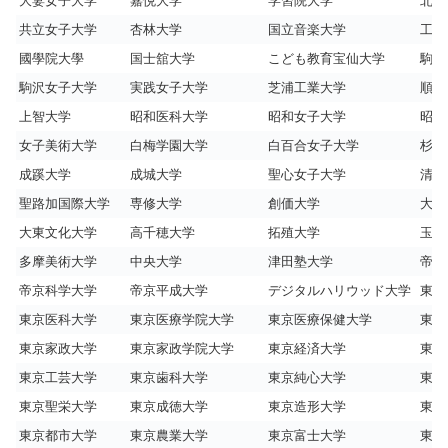
大妻女子大学
嘉悦大学
学習院大学
北里
共立女子大学
杏林大学
国立音楽大学
工学
國學院大學
国士舘大学
こども教育宝仙大学
駒澤
駒沢女子大学
実践女子大学
芝浦工業大学
順天
上智大学
昭和医科大学
昭和女子大学
昭和
女子美術大学
白梅学園大学
白百合女子大学
杉野
成蹊大学
成城大学
聖心女子大学
清泉
聖路加国際大学
専修大学
創価大学
大正
大東文化大学
高千穂大学
拓殖大学
玉川
多摩美術大学
中央大学
津田塾大学
帝京
帝京科学大学
帝京平成大学
デジタルハリウッド大学
東海
東京医科大学
東京医療学院大学
東京医療保健大学
東京
東京家政大学
東京家政学院大学
東京経済大学
東京
東京工芸大学
東京歯科大学
東京純心大学
東京
東京聖栄大学
東京成徳大学
東京造形大学
東京
東京都市大学
東京農業大学
東京富士大学
東京