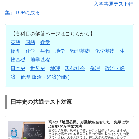
入学共通テスト特
集」TOPに戻る
【各科目の解答ページはこちらから】
英語
国語
数学
物理
化学
生物
地学
物理基礎
化学基礎
生
物基礎
地学基礎
日本史
世界史
地理
現代社会
倫理
政治・経
済
倫理,政治・経済(倫政)
日本史の共通テスト対策
高2の「地歴公民」が受験を左右した！先輩に学
ぶ戦略的な学習方法
高校に入学後、勉強面で驚いたことは多いと思いますが、
とりわけ高校での地歴公民科目の分量の多さはかなりの驚
きですよね。大学入試では、特に文系の受験生にとって、