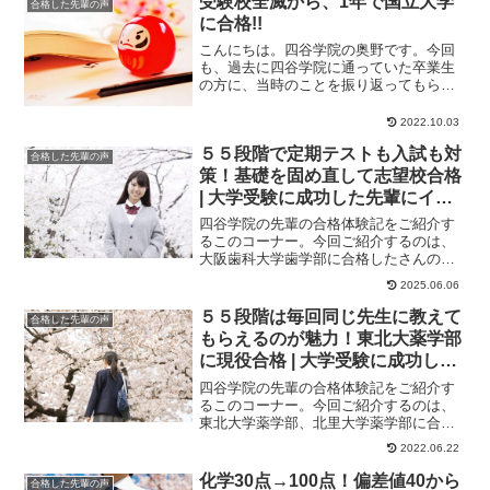
受験校全滅から、1年で国立大学
合格した先輩の声
に合格!!
こんにちは。四谷学院の奥野です。今回
も、過去に四谷学院に通っていた卒業生
の方に、当時のことを振り返ってもらい
ました。今回は、天王寺校の永野さんで
す。＊＊＊＊＊＊...
2022.10.03
５５段階で定期テストも入試も対
合格した先輩の声
策！基礎を固め直して志望校合格
| 大学受験に成功した先輩にイン
タビュー【大学受験予備校四谷学
四谷学院の先輩の合格体験記をご紹介す
院】
るこのコーナー。今回ご紹介するのは、
大阪歯科大学歯学部に合格したさんのス
トーリーです。入学のきっかけは2つ上の
2025.06.06
姉に勧められた...
５５段階は毎回同じ先生に教えて
合格した先輩の声
もらえるのが魅力！東北大薬学部
に現役合格 | 大学受験に成功した
先輩にインタビュー【大学受験予
四谷学院の先輩の合格体験記をご紹介す
備校四谷学院】
るこのコーナー。今回ご紹介するのは、
東北大学薬学部、北里大学薬学部に合格
したさんのストーリーです。なかなか自
2022.06.22
分に合う塾がなか...
化学30点→100点！偏差値40から
合格した先輩の声