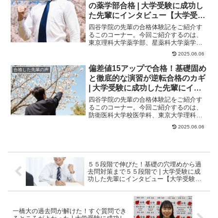
の薬学部合格 | 大学受験に成功し
た先輩にインタビュー【大学受験
予備校四谷学院】
四谷学院の先輩の合格体験記をご紹介す
るこのコーナー。今回ご紹介するのは、
東京理科大学薬学部、星薬科大学薬学部
に合格したくんのストーリーです。すべ
2025.06.06
ての科目が偏差値...
偏差値15アップで合格！基礎固め
合格した先輩の声
と徹底的な演習が逆転合格のカギ
| 大学受験に成功した先輩にイン
タビュー【大学受験予備校四谷学
四谷学院の先輩の合格体験記をご紹介す
院】
るこのコーナー。今回ご紹介するのは、
防衛医科大学校医学科、東京大学理科二
類に合格したくんのストーリーです。生
2025.06.06
物の成績が低迷し...
５５段階で伸びた！基礎の穴埋めから過
去問対策まで５５段階で | 大学受験に成
功した先輩にインタビュー【大学受験予
備校四谷学院】
一橋大の過去問が解けた！すぐ質問でき