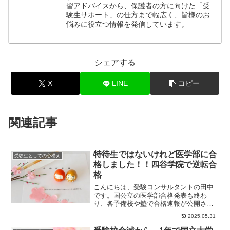
習アドバイスから、保護者の方に向けた「受
験生サポート」の仕方まで幅広く、皆様のお
悩みに役立つ情報を発信しています。
シェアする
X
LINE
コピー
関連記事
特待生ではないけれど医学部に合
受験生としての心構え
格しました！！四谷学院で逆転合
格
こんにちは、受験コンサルタントの田中
です。国公立の医学部合格発表も終わ
り、各予備校や塾で合格速報が公開され
ました。そんな中、「四谷学院から医学
2025.05.31
部に合格するのは特...