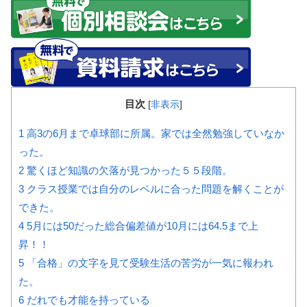
目次
[
非表示
]
1
高3の6月まで卓球部に所属。家では全然勉強していなか
った。
2
驚くほど知識の欠落が見つかった５５段階。
3
クラス授業では自分のレベルに合った問題を解くことが
できた。
4
5月には50だった総合偏差値が10月には64.5まで上
昇！！
5
「合格」の文字を見て受験生活の苦労が一気に報われ
た。
6
だれでも才能を持っている