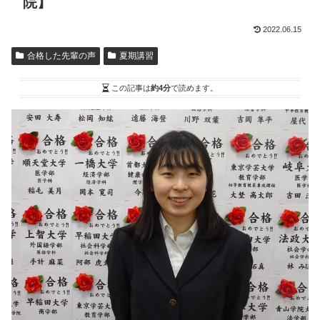
院】
2022.06.15
合格した先輩の声
夏期講習
この記事は
約4分
で読めます。