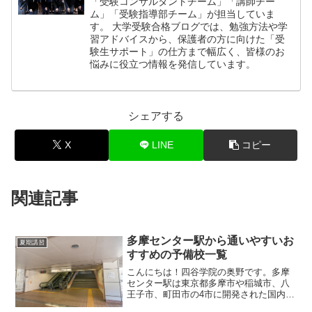
「受験コンサルタントチーム」「講師チー
ム」「受験指導部チーム」が担当していま
す。 大学受験合格ブログでは、勉強方法や学
習アドバイスから、保護者の方に向けた「受
験生サポート」の仕方まで幅広く、皆様のお
悩みに役立つ情報を発信しています。
シェアする
X
LINE
コピー
関連記事
多摩センター駅から通いやすいお
夏期講習
すすめの予備校一覧
こんにちは！四谷学院の奥野です。多摩
センター駅は東京都多摩市や稲城市、八
王子市、町田市の4市に開発された国内最
大級の「多摩ニュータウン」都市部にあ