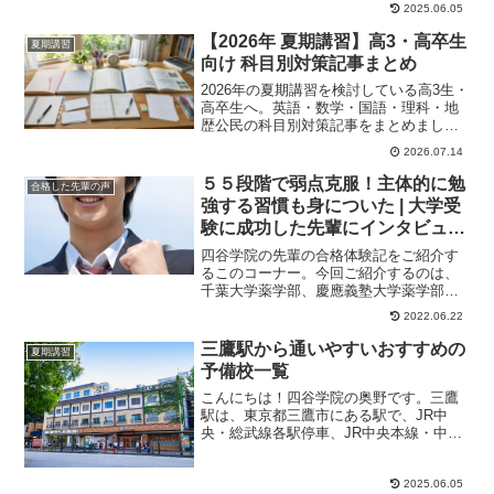
る駅です。小田...
2025.06.05
【2026年 夏期講習】高3・高卒生
夏期講習
向け 科目別対策記事まとめ
2026年の夏期講習を検討している高3生・
高卒生へ。英語・数学・国語・理科・地
歴公民の科目別対策記事をまとめまし
た。苦手科目の克服や得点力アップに役
2026.07.14
立つ講座活用法を紹介します。
５５段階で弱点克服！主体的に勉
合格した先輩の声
強する習慣も身についた | 大学受
験に成功した先輩にインタビュー
【大学受験予備校四谷学院】
四谷学院の先輩の合格体験記をご紹介す
るこのコーナー。今回ご紹介するのは、
千葉大学薬学部、慶應義塾大学薬学部、
東京理科大学薬学部に合格したくんのス
2022.06.22
トーリーです。主...
三鷹駅から通いやすいおすすめの
夏期講習
予備校一覧
こんにちは！四谷学院の奥野です。三鷹
駅は、東京都三鷹市にある駅で、JR中
央・総武線各駅停車、JR中央本線・中央
線快速、成田エクスプレスが乗り入れて
います。駅の周...
2025.06.05