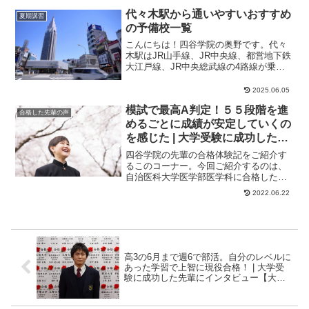
代々木駅から通いやすいおすすめ
夏期講習
の予備校一覧
こんにちは！四谷学院の奥野です。代々
木駅はJR山手線、JR中央線、都営地下鉄
大江戸線、JR中央総武線の4路線が乗り
入れており、関東の主要駅へ乗り換えな
しで行ける...
2025.06.05
模試で最高A判定！５５段階を進
合格した先輩の声
めるごとに成績が安定していくの
を感じた | 大学受験に成功した先
輩にインタビュー【大学受験予備
四谷学院の先輩の合格体験記をご紹介す
校四谷学院】
るこのコーナー。今回ご紹介するのは、
自治医科大学医学部医学科に合格したく
んのストーリーです。学習の遅れを感じ
2022.06.22
始めていた。― ...
高3の6月まで週6で部活。自分のレベルに
あった学習で上智に現役合格！ | 大学受
験に成功した先輩にインタビュー【大学
受験予備校四谷学院】