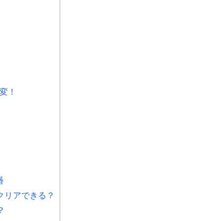
大変！
番
クリアできる？
？