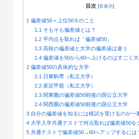
目次
[
非表示
]
1
偏差値50＝上位50％のこと
1.1
そもそも偏差値とは？
1.2
平均点を取れば「偏差値50」
1.3
高校の偏差値と大学の偏差値は違う
1.4
偏差値を50から60へ上げるのはすごく
2
偏差値50の具体的な大学
2.1
日東駒専（私立大学）
2.2
産近甲龍（私立大学）
2.3
関東圏の偏差値50前後の国公立大学
2.4
関西圏の偏差値50前後の国公立大学
3
自分の偏差値を知るには模試を受けるのが一
4
大学入学共通テストで何点取れば偏差値50を
5
共通テストで偏差値50→60へアップするには