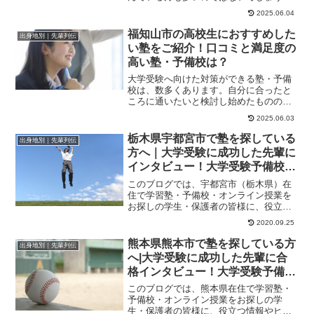
か。この記事では、逗子市で塾・予備校
2025.06.04
を探している高校生...
福知山市の高校生におすすめした
出身地別｜先輩列伝
い塾をご紹介！口コミと満足度の
高い塾・予備校は？
大学受験へ向けた対策ができる塾・予備
校は、数多くあります。自分に合ったと
ころに通いたいと検討し始めたものの、
自分に合った塾や予備校をどのように選
2025.06.03
んだらよいかわか...
栃木県宇都宮市で塾を探している
出身地別｜先輩列伝
方へ｜大学受験に成功した先輩に
インタビュー！大学受験予備校四
谷学院
このブログでは、宇都宮市（栃木県）在
住で学習塾・予備校・オンライン授業を
お探しの学生・保護者の皆様に、役立つ
情報やヒントになる情報をお伝えしま
2020.09.25
す。E→A判定、総...
熊本県熊本市で塾を探している方
出身地別｜先輩列伝
へ|大学受験に成功した先輩に合
格インタビュー！大学受験予備校
四谷学院
このブログでは、熊本県在住で学習塾・
予備校・オンライン授業をお探しの学
生・保護者の皆様に、役立つ情報やヒン