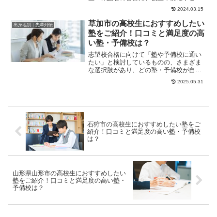
トになる情報をお伝えします。Ｄ判定→
2024.03.15
Ｂ判定、総合偏差値...
草加市の高校生におすすめしたい
出身地別｜先輩列伝
塾をご紹介！口コミと満足度の高
い塾・予備校は？
志望校合格に向けて「塾や予備校に通い
たい」と検討しているものの、さまざま
な選択肢があり、どの塾・予備校が自分
に合うのか迷っている方も多いのではな
2025.05.31
いでしょうか。こ...
石狩市の高校生におすすめしたい塾をご
紹介！口コミと満足度の高い塾・予備校
は？
山形県山形市の高校生におすすめしたい
塾をご紹介！口コミと満足度の高い塾・
予備校は？