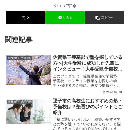
シェアする
X
LINE
コピー
関連記事
佐賀県三養基郡で塾を探している
出身地別｜先輩列伝
方へ|大学受験に成功した先輩に
インタビュー！大学受験予備校四
谷学院
このブログでは、佐賀県在住で学習塾・
予備校・オンライン授業をお探しの学
生・保護者の皆様に、役立つ情報やヒン
トになる情報をお伝えします。たった１
2020.09.18
年で総合点が１００...
逗子市の高校生におすすめの塾・
出身地別｜先輩列伝
予備校は？塾選びのポイントもご
紹介
「塾に通いたいけれど、種類が多すぎて
どの塾を選べばよいかわからない」と悩
んでいる方も多いのではないでしょう