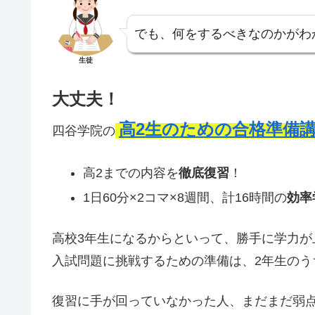
でも、何をするべきなのかがわ
生徒
大丈夫！
高2生のための合格準備
四谷学院の
高2までの内容を
徹底復習
！
1日60分×2コマ×8週間、計16時間の
効率
高校3年生になるからといって、勝手に学力が
入試問題に挑戦するための準備は、2年生のう
復習に手が回っていなかった人、まだまだ弱