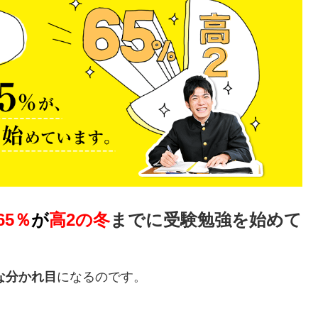
65％
が
高2の冬
までに受験勉強を始めて
な分かれ目
になるのです。