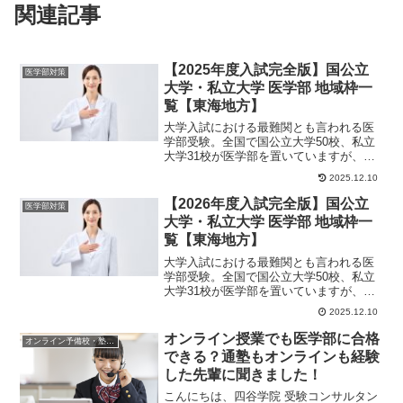
関連記事
【2025年度入試完全版】国公立
医学部対策
大学・私立大学 医学部 地域枠一
覧【東海地方】
大学入試における最難関とも言われる医
学部受験。全国で国公立大学50校、私立
大学31校が医学部を置いていますが、い
ずれの大学も入ることは簡単ではありま
2025.12.10
せん。しかし...
【2026年度入試完全版】国公立
医学部対策
大学・私立大学 医学部 地域枠一
覧【東海地方】
大学入試における最難関とも言われる医
学部受験。全国で国公立大学50校、私立
大学31校が医学部を置いていますが、い
ずれの大学も入ることは簡単ではありま
2025.12.10
せん。しかし...
オンライン授業でも医学部に合格
オンライン予備校・塾の活用法
できる？通塾もオンラインも経験
した先輩に聞きました！
こんにちは、四谷学院 受験コンサルタン