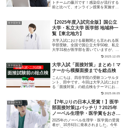
トチームの藤川です！感染症が流行する
前と比べて、オンライン授業を実施する
塾や予備校は一般的になってきました。
そもそも近くに...
【2025年度入試完全版】国公立
医学部対策
大学・私立大学 医学部 地域枠一
覧【東北地方】
大学入試における最難関とも言われる医
学部受験。全国で国公立大学50校、私立
大学31校が医学部を置いていますが、い
ずれの大学も入ることは簡単ではありま
2025.12.05
せん。しかし...
大学入試「面接対策」まとめ！マ
医学部対策
ナーから模擬面接までを総点検
こんにちは、四谷学院の受験コンサルタ
ント、田中です。今回は大学入試におけ
る「面接対策」の総点検をテーマにお送
りします。マナーを確認しよう大学側と
2025.06.05
しては「期待に応...
【7年ぶりの日本人受賞！】医学
医学部対策
部面接対策はバッチリ？2025年
ノーベル生理学・医学賞をおさえ
ておこう！
2025年のノーベル生理学・医学賞の受賞
者が、10月6日に発表されました。今年