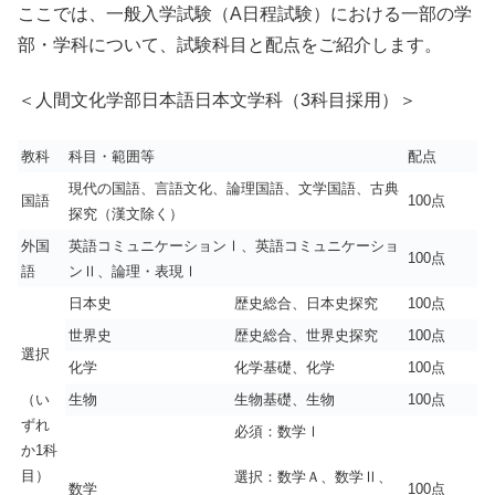
ここでは、一般入学試験（A日程試験）における一部の学
部・学科について、試験科目と配点をご紹介します。
＜人間文化学部日本語日本文学科（3科目採用）＞
教科
科目・範囲等
配点
現代の国語、言語文化、論理国語、文学国語、古典
国語
100点
探究（漢文除く）
外国
英語コミュニケーションⅠ、英語コミュニケーショ
100点
語
ンⅡ、論理・表現Ⅰ
日本史
歴史総合、日本史探究
100点
世界史
歴史総合、世界史探究
100点
選択
化学
化学基礎、化学
100点
（い
生物
生物基礎、生物
100点
ずれ
必須：数学Ⅰ
か1科
目）
選択：数学Ａ、数学Ⅱ、
数学
100点