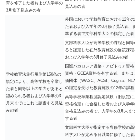
育を修了した者および入学年の
見込みの者
3月修了見込みの者
外国において学校教育における12年の課
た者および入学年の3月修了見込者、ま
準ずる者で文部科学大臣の指定した者
文部科学大臣が高等学校の課程と同等の
ると認定した在外教育施設の当該課程を
および入学年の3月修了見込みの者
国際バカロレア資格・アビトゥア資格・
資格・GCEA資格を有する者、または、
学校教育法施行規則第150条の
価団体（WASC、ACSI、Cognia、NEAS
規定により、高等学校を卒業し
の認定を受けた教育施設の12年の課程を
た者と同等以上の学力があると
認められる者および入学年の3
高等学校卒業程度認定試験（旧規定によ
月末までにこれに該当する見込
資格検定）に合格した者および入学年の
みの者
合格見込みの者で、入学年の3月末までに
する者
文部科学大臣が指定する専修学校の高等
科学大臣が定める日以降に修了した者お