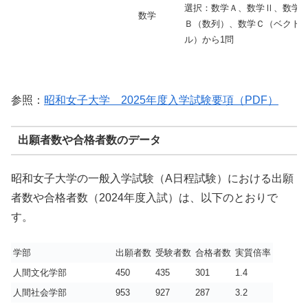
選択：数学Ａ、数学Ⅱ、数学
数学
Ｂ（数列）、数学Ｃ（ベクト
ル）から1問
参照：
昭和女子大学 2025年度入学試験要項（PDF）
出願者数や合格者数のデータ
昭和女子大学の一般入学試験（A日程試験）における出願
者数や合格者数（2024年度入試）は、以下のとおりで
す。
学部
出願者数
受験者数
合格者数
実質倍率
人間文化学部
450
435
301
1.4
人間社会学部
953
927
287
3.2