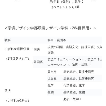
数学Ｂ（数列）、数学Ｃ
（ベクトル）から1問
＜環境デザイン学部環境デザイン学科（2科目採用）＞
教科
科目・範囲等
現代の国語、言語文化、論理国語、文学
いずれか選択必須
国語
国語
（2科目選択も可）
英語コミュニケーションⅠ、英語コミュ
外国語
ニケーションⅡ、論理・表現Ⅰ
日本史
歴史総合、日本史探究
世界史
歴史総合、世界史探究
化学
化学基礎、化学
選択
生物
生物基礎、生物
必須：数学Ⅰ
（いずれか1科目）