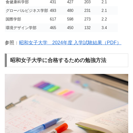
食健康科学部
431
427
203
2.1
グローバルビジネス学部
493
480
231
2.1
国際学部
617
598
273
2.2
環境デザイン学部
465
450
132
3.4
参照：
昭和女子大学 2024年度 入学試験結果（PDF）
昭和女子大学に合格するための勉強方法