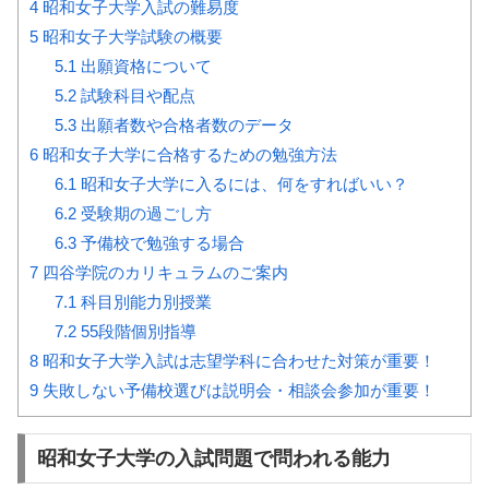
4
昭和女子大学入試の難易度
5
昭和女子大学試験の概要
5.1
出願資格について
5.2
試験科目や配点
5.3
出願者数や合格者数のデータ
6
昭和女子大学に合格するための勉強方法
6.1
昭和女子大学に入るには、何をすればいい？
6.2
受験期の過ごし方
6.3
予備校で勉強する場合
7
四谷学院のカリキュラムのご案内
7.1
科目別能力別授業
7.2
55段階個別指導
8
昭和女子大学入試は志望学科に合わせた対策が重要！
9
失敗しない予備校選びは説明会・相談会参加が重要！
昭和女子大学の入試問題で問われる能力