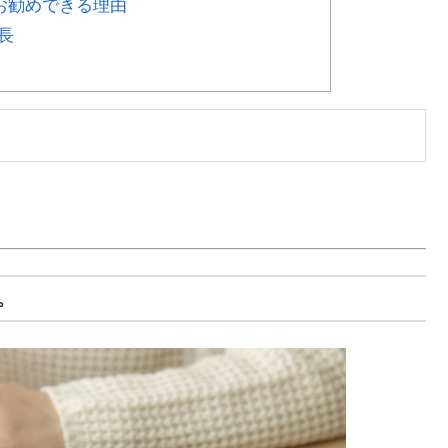
お勧めできる理由
長
。