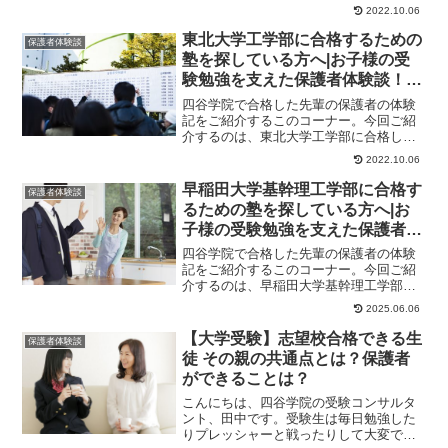
合格したくんのお母様のストーリーで
2022.10.06
す。保護者様からの...
東北大学工学部に合格するための
保護者体験談
塾を探している方へ|お子様の受
験勉強を支えた保護者体験談！大
学受験予備校四谷学院
四谷学院で合格した先輩の保護者の体験
記をご紹介するこのコーナー。今回ご紹
介するのは、東北大学工学部に合格した
くんのお母様のストーリーです。保護者
2022.10.06
様からのメッセー...
早稲田大学基幹理工学部に合格す
保護者体験談
るための塾を探している方へ|お
子様の受験勉強を支えた保護者体
験談！大学受験予備校四谷学院
四谷学院で合格した先輩の保護者の体験
記をご紹介するこのコーナー。今回ご紹
介するのは、早稲田大学基幹理工学部に
合格したくんのお母様のストーリーで
2025.06.06
す。保護者様からの...
【大学受験】志望校合格できる生
保護者体験談
徒 その親の共通点とは？保護者
ができることは？
こんにちは、四谷学院の受験コンサルタ
ント、田中です。受験生は毎日勉強した
りプレッシャーと戦ったりして大変で