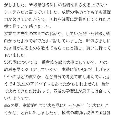
がしました。55段階は各科目の基礎を押さえる上で良い
システムだと言っていました。成績の伸びはそもそも基礎
力が欠けていたからで、それを確実に定着させてくれたと
横で見ていて感じました。
授業での先生の本音でのお話や、していただいた雑談が面
白かったようで家でたまに話していました。眠気ざましに
効き目があるものを教えてもらったと話し、買いに行って
もいました。
55段階については一番意義を感じ大事にしていて、どの
教科を早くクリアしていくか、本番に近い頃に仕上げると
いいのはどの教科か、など自分で考えて取り組んでいたよ
うです(先生のアドバイスもあったかもしれません)。自分
で決めてきただけあって、四谷の学習法が息子には合って
いたようです。
高2の夏、家族旅行で北大を見に行ったあと「北大に行こ
うかな」と言い出しましたが、模試の成績は現役の頃はほ