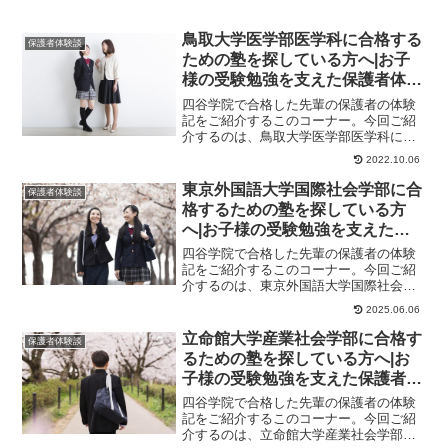
鳥取大学医学部医学科に合格する
保護者体験談
ための塾を探している方へ|お子
様の受験勉強を支えた保護者体験
談！大学受験予備校四谷学院
四谷学院で合格した先輩の保護者の体験
記をご紹介するこのコーナー。今回ご紹
介するのは、鳥取大学医学部医学科に合
格したさんのお母様のストーリーです。
2022.10.06
保護者様からのメ...
東京外国語大学国際社会学部に合
保護者体験談
格するための塾を探している方
へ|お子様の受験勉強を支えた保
護者体験談！大学受験予備校四谷
四谷学院で合格した先輩の保護者の体験
学院
記をご紹介するこのコーナー。今回ご紹
介するのは、東京外国語大学国際社会学
部に合格したさんのお母様のストーリー
2025.06.06
です。保護者様か...
立命館大学産業社会学部に合格す
保護者体験談
るための塾を探している方へ|お
子様の受験勉強を支えた保護者体
験談！大学受験予備校四谷学院
四谷学院で合格した先輩の保護者の体験
記をご紹介するこのコーナー。今回ご紹
介するのは、立命館大学産業社会学部に