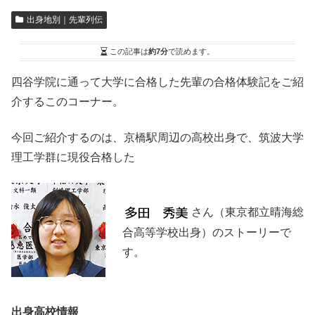
出身地別｜先輩列伝
この記事は
約7分
で読めます。
四谷学院に通って大学に合格した先輩の合格体験記をご紹
介するこのコーナー。
今回ご紹介するのは、京橋駅周辺の高校出身で、筑波大学
理工学群に現役合格した
さん（東京都立晴海総
合高等学校出身）のストーリーで
す。
出身高校情報