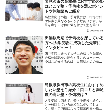
岩見沢市の高校生におすすめの塾
出身地別｜先輩列伝
はどこ？塾・予備校を選ぶポイン
トや体験談もご紹介
高校生向けの塾・予備校には、指導方針
や特徴が異なるものが多数あります。結
果を出すには何に気を付けて塾を選べば
よいのか、悩む方もいるでしょう。本記
2025.06.03
事では、岩見沢市...
田無駅周辺で予備校を探している
出身地別｜先輩列伝
方へ|大学受験に成功した先輩に
インタビュー！
四谷学院に通って大学に合格した先輩の
合格体験記をご紹介するこのコーナー。
今回ご紹介するのは、田無駅周辺の高校
出身で、東京学芸大学教育学部や立教大
学文学部に現役合...
2025.06.05
島根県浜田市の高校生におすすめ
出身地別｜先輩列伝
したい塾をご紹介！口コミと満足
度の高い塾・予備校は？
大学受験に備えて、塾・予備校へ通うこ
とを検討している高校生は多いでしょ
う。塾・予備校によって授業内容や指導