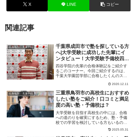
X
LINE
コピー
関連記事
千葉県成田市で塾を探している方
出身地別｜先輩列伝
へ|大学受験に成功した先輩にイ
ンタビュー！大学受験予備校四谷
学院
四谷学院の先輩の合格体験記をご紹介す
るこのコーナー。今回ご紹介するのは、
千葉大学園芸学部に合格したくんのスト
ーリーです。現役時は本番2日前から勉強
2020.12.11
開始。そこから...
三重県鳥羽市の高校生におすすめ
出身地別｜先輩列伝
したい塾をご紹介！口コミと満足
度の高い塾・予備校は？
大学受験を目指す高校生の中には、合格
への道のりを確実にするため、塾・予備
校での学習を検討している方もいるので
はないでしょうか。受験勉強は長期にわ
2025.05.31
たるため、いかに...