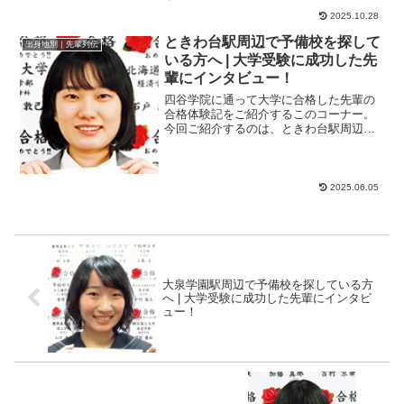
方法は異なるため、自分の現在の状況に
2025.10.28
合ったところを選ぶ...
ときわ台駅周辺で予備校を探して
出身地別｜先輩列伝
いる方へ | 大学受験に成功した先
輩にインタビュー！
四谷学院に通って大学に合格した先輩の
合格体験記をご紹介するこのコーナー。
今回ご紹介するのは、ときわ台駅周辺の
高校出身で、東京学芸大学教育学部と法
政大学文学部に現...
2025.06.05
大泉学園駅周辺で予備校を探している方
へ | 大学受験に成功した先輩にインタビ
ュー！