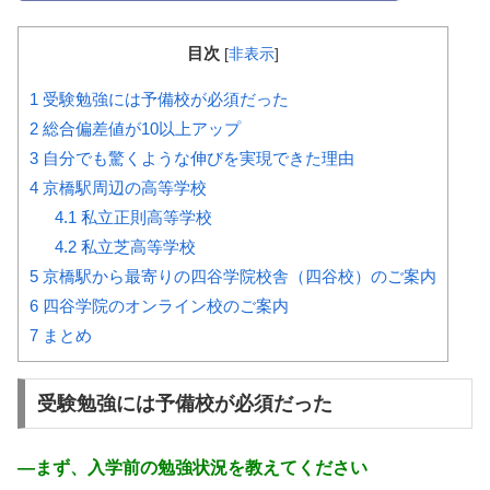
目次
[
非表示
]
1
受験勉強には予備校が必須だった
2
総合偏差値が10以上アップ
3
自分でも驚くような伸びを実現できた理由
4
京橋駅周辺の高等学校
4.1
私立正則高等学校
4.2
私立芝高等学校
5
京橋駅から最寄りの四谷学院校舎（四谷校）のご案内
6
四谷学院のオンライン校のご案内
7
まとめ
受験勉強には予備校が必須だった
―
まず、入学前の勉強状況を教えてください