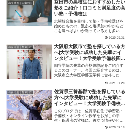
益田市の高校生におすすめしたい
出身地別｜先輩列伝
塾をご紹介！口コミと満足度の高
い塾・予備校は
志望校合格を目指して塾・予備校選びを
始めたものの、数ある選択肢の中からど
こを選べばよいか迷っている方も多いの
ではないでしょうか。この記事では、益
2025.05.31
田市で塾や予備校...
大阪府大阪市で塾を探している方
出身地別｜先輩列伝
へ|大学受験に成功した先輩にイ
ンタビュー！大学受験予備校四谷
学院
四谷学院の先輩の合格体験記をご紹介す
るこのコーナー。今回ご紹介するのは、
大阪市立大学医学部医学科に合格したく
んのストーリーです。記述力を伸ばした
2021.01.28
いなら、間違いな...
佐賀県三養基郡で塾を探している
出身地別｜先輩列伝
方へ|大学受験に成功した先輩に
インタビュー！大学受験予備校四
谷学院
このブログでは、佐賀県在住で学習塾・
予備校・オンライン授業をお探しの学
生・保護者の皆様に、役立つ情報やヒン
トになる情報をお伝えします。たった１
2020.09.18
年で総合点が１００...