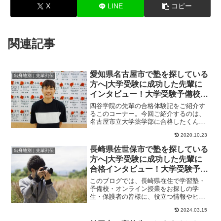
X
LINE
コピー
関連記事
愛知県名古屋市で塾を探している
出身地別｜先輩列伝
方へ|大学受験に成功した先輩に
インタビュー！大学受験予備校四
谷学院
四谷学院の先輩の合格体験記をご紹介す
るこのコーナー。今回ご紹介するのは、
名古屋市立大学薬学部に合格したくんの
ストーリーです。第一志望に届かなかっ
2020.10.23
た現役時代。応用...
長崎県佐世保市で塾を探している
出身地別｜先輩列伝
方へ|大学受験に成功した先輩に
合格インタビュー！大学受験予備
校四谷学院
このブログでは、長崎県在住で学習塾・
予備校・オンライン授業をお探しの学
生・保護者の皆様に、役立つ情報やヒン
トになる情報をお伝えします。たった１
2024.03.15
年で総合点が１００...