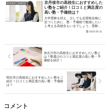
京丹後市の高校生におすすめした
出身地別｜先輩列伝
い塾をご紹介！口コミと満足度の
高い塾・予備校は？
大学受験を控え、少しでも志望校合格に
近づくために、塾・予備校で勉強したい
と考える高校生もいるでしょう。受験勉
強は長期戦のため、頑張り続けられる環
2025.05.31
境でなければモチ...
加古川市の高校生におすすめしたい塾と
は？塾選びのコツと満足度の高い塾・予
備校を紹介！
明石市の高校生におすすめしたい塾をご
紹介！口コミと満足度の高い塾・予備校
は？
コメント