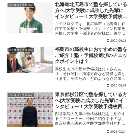
北海道北広島市で塾を探している
出身地別｜先輩列伝
方へ|大学受験に成功した先輩に
インタビュー！大学受験予備校四
谷学院
このブログでは、北広島市（北海道）在
住で学習塾・予備校・オンライン授業を
お探しの学生・保護者の皆様に、役立つ
情報やヒントになる情報をお伝えしま
2020.09.18
す。姉兄弟３人で四...
福島市の高校生におすすめの塾を
出身地別｜先輩列伝
ご紹介！塾・予備校選びのチェッ
クポイントは？
高校生向けの塾や予備校はたくさんあ
り、それぞれに指導方針など特徴も異な
ります。そのため、どのような点に気を
付けて塾・予備校を選べばよいのか、迷
2025.06.03
ってしまう方もいる...
東京都杉並区で塾を探している方
出身地別｜先輩列伝
へ|大学受験に成功した先輩にイ
ンタビュー！大学受験予備校四谷
学院
四谷学院の先輩の合格体験記をご紹介す
るこのコーナー。今回ご紹介するのは、
東京慈恵会医科大学医学部医学科や札幌
医科大学医学部医学科に合格したくんの
2021.02.24
ストーリーです。...