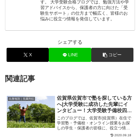
す。 大学受験合格ブログでは、勉強方法や学
習アドバイスから、保護者の方に向けた「受
験生サポート」の仕方まで幅広く、皆様のお
悩みに役立つ情報を発信しています。
シェアする
X
LINE
コピー
関連記事
佐賀県佐賀市で塾を探している方
出身地別｜先輩列伝
へ|大学受験に成功した先輩にイ
ンタビュー！大学受験予備校四谷
学院
このブログでは、佐賀市(佐賀県）在住で
学習塾・予備校・オンライン授業をお探
しの学生・保護者の皆様に、役立つ情報
やヒントになる情報をお伝えします。ず
2020.09.18
っとＥ判定だっ...