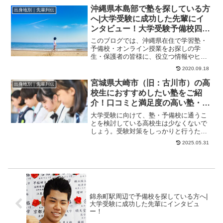
沖縄県本島部で塾を探している方
出身地別｜先輩列伝
へ|大学受験に成功した先輩にイ
ンタビュー！大学受験予備校四谷
学院
このブログでは、沖縄県在住で学習塾・
予備校・オンライン授業をお探しの学
生・保護者の皆様に、役立つ情報やヒン
トになる情報をお伝えします。高１で高
2020.09.18
校を中退した僕がた...
宮城県大崎市（旧：古川市）の高
出身地別｜先輩列伝
校生におすすめしたい塾をご紹
介！口コミと満足度の高い塾・予
備校は？
大学受験に向けて、塾・予備校に通うこ
とを検討している高校生は少なくないで
しょう。受験対策をしっかりと行うため
には、受験勉強を継続できる環境や指導
2025.05.31
方式などを確認し...
錦糸町駅周辺で予備校を探している方へ|
大学受験に成功した先輩にインタビュ
ー！