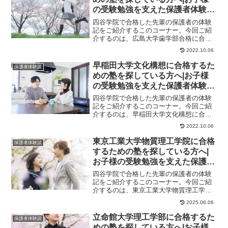
の受験勉強を支えた保護者体験
談！大学受験予備校四谷学院
四谷学院で合格した先輩の保護者の体験
記をご紹介するこのコーナー。今回ご紹
介するのは、広島大学歯学部合格に合格
したさんのお母様のストーリーです。保
2022.10.06
護者様からのメッ...
早稲田大学文化構想に合格するた
保護者体験談
めの塾を探している方へ|お子様
の受験勉強を支えた保護者体験
談！大学受験予備校四谷学院
四谷学院で合格した先輩の保護者の体験
記をご紹介するこのコーナー。今回ご紹
介するのは、早稲田大学文化構想に合格
したくんのお母様のストーリーです。保
2022.10.06
護者様からのメッ...
東京工業大学物質理工学院に合格
保護者体験談
するための塾を探している方へ|
お子様の受験勉強を支えた保護者
体験談！大学受験予備校四谷学院
四谷学院で合格した先輩の保護者の体験
記をご紹介するこのコーナー。今回ご紹
介するのは、東京工業大学物質理工学院
に合格したお子様を持つさんのストーリ
2025.06.06
ーです。保護者様...
立命館大学理工学部に合格するた
保護者体験談
めの塾を探している方へ|お子様