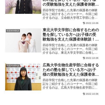
の受験勉強を支えた保護者体験
談！大学受験予備校四谷学院
四谷学院で合格した先輩の保護者の体験
記をご紹介するこのコーナー。今回ご紹
介するのは、立命館大学理工学部に合格
したくんのお母様のストーリーです。保
2022.10.06
護者様からのメッ...
東北大学文学部に合格するための
保護者体験談
塾を探している方へ|お子様の受
験勉強を支えた保護者体験談！大
学受験予備校四谷学院
四谷学院で合格した先輩の保護者の体験
記をご紹介するこのコーナー。今回ご紹
介するのは、東北大学文学部に合格した
さんのお母様のストーリーです。保護者
2022.10.06
様からのメッセー...
広島大学生物生産学部に合格する
保護者体験談
ための塾を探している方へ|お子
様の受験勉強を支えた保護者体験
談！大学受験予備校四谷学院
四谷学院で合格した先輩の保護者の体験
記をご紹介するこのコーナー。今回ご紹
介するのは、広島大学生物生産学部に合
格したさんのお母様のストーリーです。
2022.10.06
保護者様からのメ...