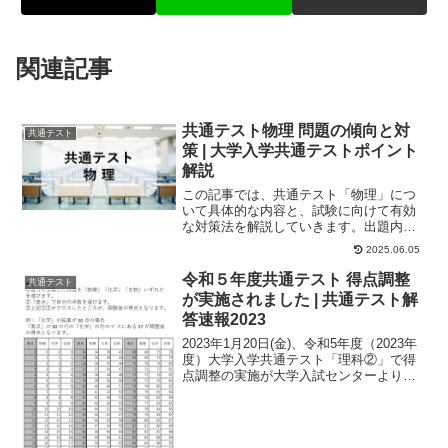
関連記事
共通テスト物理 問題の傾向と対
共通テスト
策 | 大学入学共通テストポイント
解説
この記事では、共通テスト「物理」につ
いて具体的な内容と、試験に向けて有効
な対策法を解説していきます。出題内容
共通テスト「物理」は、例年大問4つで構
2025.06.05
成されており、...
令和５年度共通テスト 得点調整
共通テスト
が実施されました | 共通テスト解
答速報2023
2023年1月20日(金)、令和5年度（2023年
度）大学入学共通テスト「理科②」で得
点調整の実施が大学入試センターより発
表されました。化学・生物の得点が、以
下...