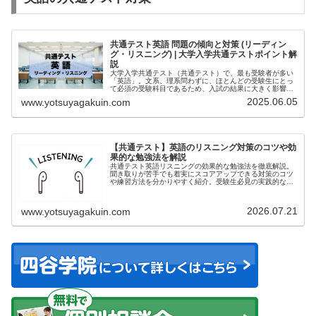
共通テスト英語 問題の傾向と対策 (リーディン
グ・リスニング) | 大学入学共通テストポイント解
説
大学入学共通テスト（共通テスト）で、最も受験者が多い
「英語」。文系、理系問わずに、ほとんどの受験生にとっ
て必須の受験科目であるため、入試の結果に大きく影響し
ます...
2025.06.05
www.yotsuyagakuin.com
【共通テスト】英語のリスニング対策のコツや効
果的な勉強法を解説
共通テスト英語リスニングの効果的な勉強法を徹底解説。
聞き取りが苦手でも着実にスコアアップできる対策のコツ
や練習方法を分かりやすく紹介。受験生必見の実践的なト
レーニング法をお届けします。
2026.07.21
www.yotsuyagakuin.com