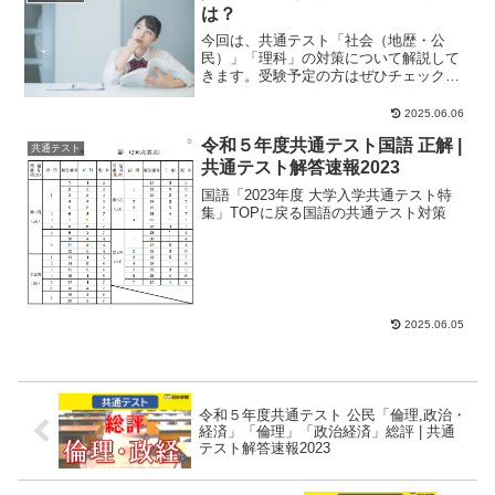
は？
今回は、共通テスト「社会（地歴・公
民）」「理科」の対策について解説して
きます。受験予定の方はぜひチェックし
てくださいね。なお、前回のブログで
は、主要3教科の共通...
2025.06.06
令和５年度共通テスト国語 正解 |
共通テスト
共通テスト解答速報2023
国語「2023年度 大学入学共通テスト特
集」TOPに戻る国語の共通テスト対策
2025.06.05
令和５年度共通テスト 公民「倫理,政治・
経済」「倫理」「政治経済」総評 | 共通
テスト解答速報2023