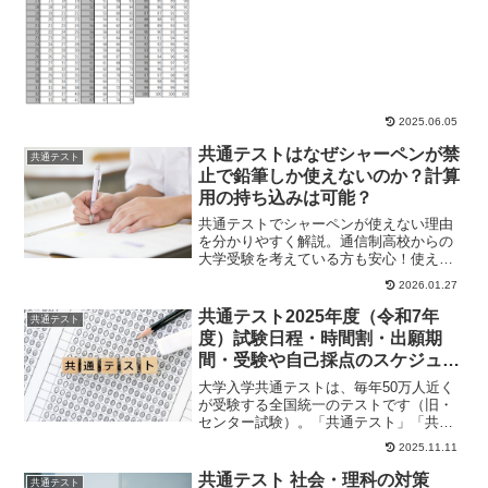
2025.06.05
共通テストはなぜシャーペンが禁
共通テスト
止で鉛筆しか使えないのか？計算
用の持ち込みは可能？
共通テストでシャーペンが使えない理由
を分かりやすく解説。通信制高校からの
大学受験を考えている方も安心！使える
筆記用具や忘れた時の対処法、持ち物チ
2026.01.27
ェックリストも紹介します。
共通テスト2025年度（令和7年
共通テスト
度）試験日程・時間割・出願期
間・受験や自己採点のスケジュー
ル
大学入学共通テストは、毎年50万人近く
が受験する全国統一のテストです（旧・
センター試験）。「共通テスト」「共
テ」などとも呼ばれます。今年の試験実
2025.11.11
施期日、2025...
共通テスト 社会・理科の対策
共通テスト