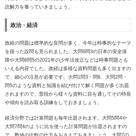
読解力を養っていきましょう。
政治・経済
政経の問題は標準的な良問が多く、今年は時事的なテーマ
を扱った設問も見られました。大問6問3の日本の安全保
障や大問6問5の2021年の少年法改正などは時事問題とも
いえる内容でした。政経は多様な資料問題も多く出ますの
で、細心の注意が必要です。大問1問3・問6、大問2問・
問5のような資料と知識を結び付けて解く問題が多く出題
されますので、普段から様々な資料に目を通してその特長
や傾向を読み取る訓練をしておきましょう。
経済分野では計算問題も毎年出題されます。大問5問4や
大問7問4のように比を使った計算問題が出題されますの
で、数値の比較の仕方をおさえておきましょう。大問7の