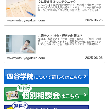
ぐに使える３つのテクニック
こんにちは！四谷学院の奥野です。全教科・科目がマーク
シート方式の大学入学共通テストでは、「マーク箇所の誤
り」などの単純なミスがなければ10点上がることも珍しく
あ...
2026.06.25
www.yotsuyagakuin.com
共通テスト 社会・理科の対策は？
今回は、共通テスト「社会（地歴・公民）」「理科」の対
策について解説してきます。受験予定の方はぜひチェック
してくださいね。なお、前回のブログでは、主要3教科の
共通...
2025.06.06
www.yotsuyagakuin.com