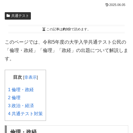
2025.06.05
共通テスト
この記事は
約3分
で読めます。
このページでは、令和5年度の大学入学共通テスト公民の
「倫理・政経」「倫理」「政経」の出題について解説しま
す。
目次
[
非表示
]
1
倫理・政経
2
倫理
3
政治・経済
4
共通テスト対策
倫理・政経