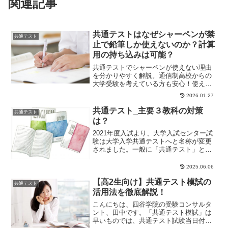
関連記事
共通テストはなぜシャーペンが禁
共通テスト
止で鉛筆しか使えないのか？計算
用の持ち込みは可能？
共通テストでシャーペンが使えない理由
を分かりやすく解説。通信制高校からの
大学受験を考えている方も安心！使える
筆記用具や忘れた時の対処法、持ち物チ
2026.01.27
ェックリストも紹介します。
共通テスト_主要３教科の対策
共通テスト
は？
2021年度入試より、大学入試センター試
験は大学入学共通テストへと名称が変更
されました。一般に「共通テスト」と呼
ばれています。共通テストは、従来型の
入試とは異な...
2025.06.06
【高2生向け】共通テスト模試の
共通テスト
活用法を徹底解説！
こんにちは、四谷学院の受験コンサルタ
ント、田中です。「共通テスト模試」は
早いものでは、共通テスト試験当日付近