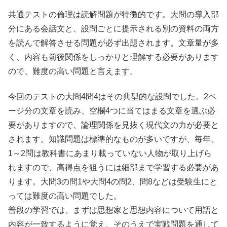
共通テストの倫理は読解問題が特徴的です。大問の導入部
分にある会話文と、設問ごとに提示される別の資料の両方
を読んで解答させる問題が必ず出題されます。文章量が多
く、内容も前後関係をしっかりと理解する必要があります
ので、難度の高い問題と言えます。
今回のテストの大問4問4はその典型的な設問でした。2ペ
ージ分の文章を読み、空欄4つに当てはまる文章を選ぶ必
要がありますので、論理関係を見抜く現代文の力が必要と
されます。知識問題は標準的なものが多いですが、毎年、
1～2問は教科書にあまり載っていない人物が取り上げら
れますので、高得点を狙うには細部まで学習する必要があ
ります。大問3の問1や大問4の問2、問8などは受験生にと
っては難度の高い問題でした。
普段の学習では、まずは思想家と思想内容について用語と
内容が一致するように覚え、そのうえで実戦問題を通して