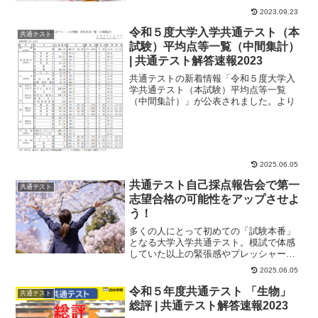
に行われる「共通テスト同日模試」があ
ります。丸1年前...
2023.09.23
令和５度大学入学共通テスト（本
共通テスト
試験）平均点等一覧（中間集計）
| 共通テスト解答速報2023
共通テストの新着情報「令和５度大学入
学共通テスト（本試験）平均点等一覧
（中間集計）」が公表されました。より
2025.06.05
共通テスト自己採点報告会で第一
共通テスト
志望合格の可能性をアップさせよ
う！
多くの人にとって初めての「試験本番」
となる大学入学共通テスト。模試で体感
していた以上の緊張感やプレッシャーを
背負って2日間を戦い抜いた受験生は、気
2025.06.05
力も体力も使い...
令和５年度共通テスト 「生物」
共通テスト
総評 | 共通テスト解答速報2023