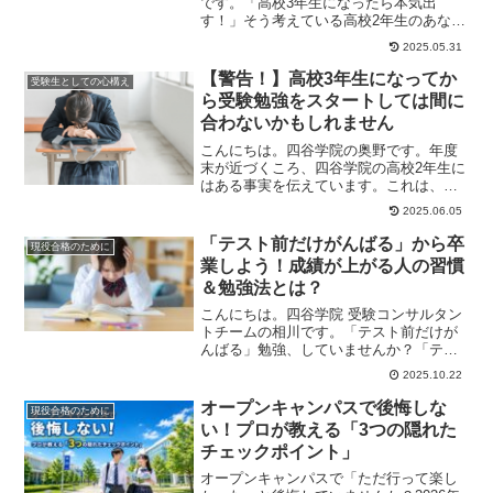
です。「高校3年生になったら本気出
す！」そう考えている高校2年生のあな
た、それでは受験に間に合わないかもし
2025.05.31
れません。部活や学...
【警告！】高校3年生になってか
受験生としての心構え
ら受験勉強をスタートしては間に
合わないかもしれません
こんにちは。四谷学院の奥野です。年度
末が近づくころ、四谷学院の高校2年生に
はある事実を伝えています。これは、非
常に重要な内容ですが、気が付かない生
2025.06.05
徒が多いんです...
「テスト前だけがんばる」から卒
現役合格のために
業しよう！成績が上がる人の習慣
＆勉強法とは？
こんにちは。四谷学院 受験コンサルタン
トチームの相川です。「テスト前だけが
んばる」勉強、していませんか？「テス
ト直前にならないとやる気が出ない」
2025.10.22
「毎回一夜漬けで...
オープンキャンパスで後悔しな
現役合格のために
い！プロが教える「3つの隠れた
チェックポイント」
オープンキャンパスで「ただ行って楽し