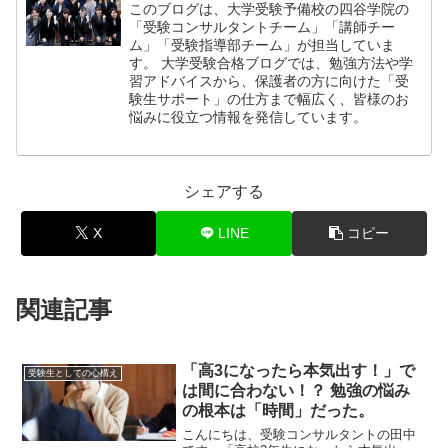
このブログは、大学受験予備校の四谷学院の
「受験コンサルタントチーム」「講師チー
ム」「受験指導部チーム」が担当していま
す。 大学受験合格ブログでは、勉強方法や学
習アドバイスから、保護者の方に向けた「受
験生サポート」の仕方まで幅広く、皆様のお
悩みに役立つ情報を発信しています。
シェアする
X
LINE
コピー
関連記事
「高3になったら本気出す！」で
受験生としての心構え
は間に合わない！？ 勉強の悩み
の根本は「時間」だった。
こんにちは、受験コンサルタントの田中