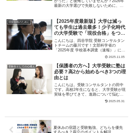
かった」と後悔していませんか？2026年
最新の大学選びで失敗しないために、プ
ロの受験コンサルタントが現地で必ず確
認すべき3つの隠れたチェックポイントを
徹底解説。通学路や在学生のリアルな雰
【2025年度最新版】大学は減っ
現役合格のために
囲気など、本当に見るべきポイントがわ
ても学生は過去最多！少子化時代
かります。
の大学受験で「現役合格」をつか
むには？
こんにちは、四谷学院 受験コンサルタン
トチームの藤川です！文部科学省の
「2025年度 学校基本調査（速報）」によ
ると、大学の数は減少を続ける一方で、
2025.11.05
大学に通う学...
【保護者の方へ】大学受験に塾は
受験生としての心構え
必要？高2から始めるべき3つの理
由とは
こんにちは。受験コンサルタントの田中
です。高校2年生になると、大学受験が現
実味を帯びてきて、進路について悩む生
徒が増える時期です。お子さまから「塾
2025.05.31
に通いたい」「...
夏休みの宿題と受験勉強、どちらを優先
するべき？両立のポイントを解説