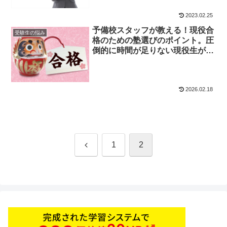
2023.02.25
予備校スタッフが教える！現役合
受験生の悩み
格のための塾選びのポイント。圧
倒的に時間が足りない現役生が合
格のためにできることは？
2026.02.18
前
1
2
へ