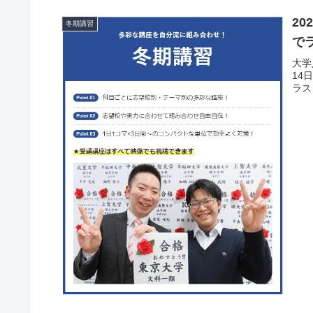
2
冬期講習
で
大学
14
ラス