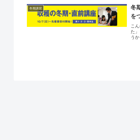
冬
冬期講習
を
こん
た」
うか