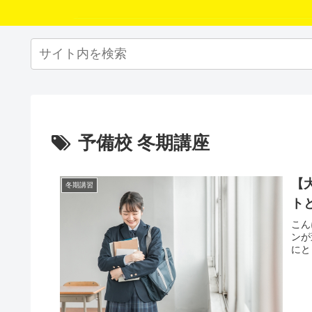
予備校 冬期講座
【
冬期講習
ト
こん
ンが
にと