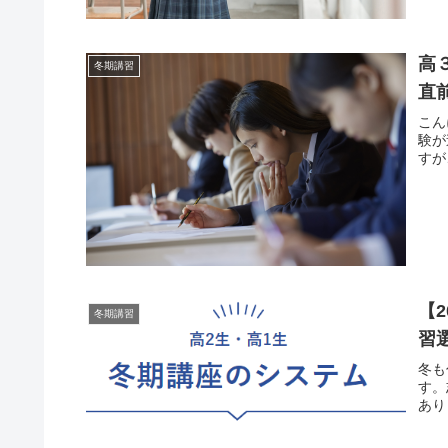
高
冬期講習
直
こん
験が
すが
【
冬期講習
習
冬も
す。
あり