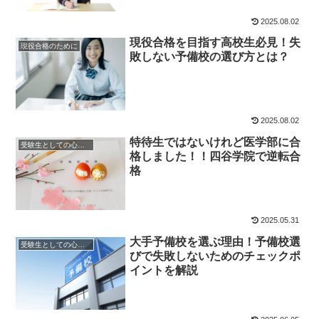
2025.08.02
現役合格を目指す高校生必見！失
現役合格のために
敗しない予備校の選び方とは？
2025.08.02
特待生ではないけれど医学部に合
受験生としての心構え
格しました！！四谷学院で逆転合
格
2025.05.31
大手予備校を選ぶ理由！予備校選
受験生としての心構え
びで失敗しないためのチェックポ
イントを解説