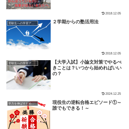
2018.12.05
２学期からの塾活用法
受験生への学習アドバイス
2018.12.05
【大学入試】小論文対策でやるべ
受験生への学習アドバイス
きことは？いつから始めればいい
の？
2024.12.25
現役生の逆転合格エピソード①～
学力を伸ばすためのヒント
誰でもできる！～