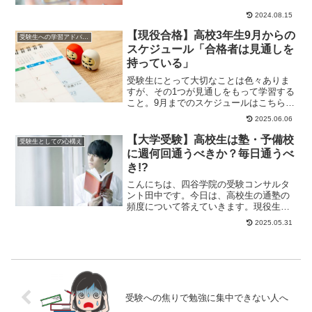
くら学力をつけても体調を崩してしまっ
たら元も子もなく...
2024.08.15
【現役合格】高校3年生9月からの
受験生への学習アドバイス
スケジュール「合格者は見通しを
持っている」
受験生にとって大切なことは色々ありま
すが、その1つが見通しをもって学習する
こと。9月までのスケジュールはこちらの
記事で確認できます。>>受験生保護者必
2025.06.06
見！高校3...
【大学受験】高校生は塾・予備校
受験生としての心構え
に週何回通うべきか？毎日通うべ
き!?
こんにちは、四谷学院の受験コンサルタ
ント田中です。今日は、高校生の通塾の
頻度について答えていきます。現役生の
場合、週何回が最適か？高校生は塾や予
2025.05.31
備校に週何回位通...
受験への焦りで勉強に集中できない人へ