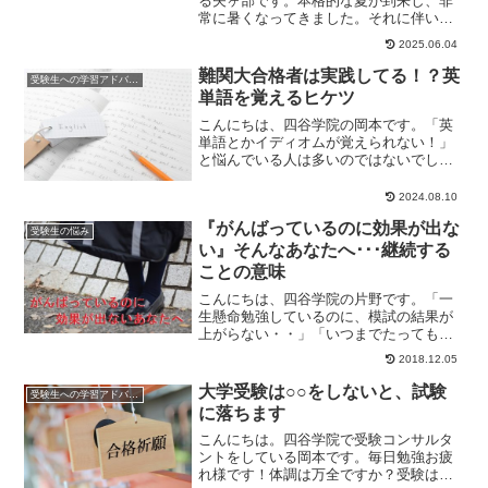
る矢ヶ部です。本格的な夏が到来し、非
常に暑くなってきました。それに伴い、
セミの声も聞こえてきましたが、今日は
2025.06.04
セミを含めて多様...
難関大合格者は実践してる！？英
受験生への学習アドバイス
単語を覚えるヒケツ
こんにちは、四谷学院の岡本です。「英
単語とかイディオムが覚えられない！」
と悩んでいる人は多いのではないでしょ
うか？今日は、難関大学合格者がみんな
やっている「英単...
2024.08.10
『がんばっているのに効果が出な
受験生の悩み
い』そんなあなたへ･･･継続する
ことの意味
こんにちは、四谷学院の片野です。「一
生懸命勉強しているのに、模試の結果が
上がらない・・」「いつまでたっても、
問題が解けるようにならない・・」がん
2018.12.05
ばっているのに結...
大学受験は○○をしないと、試験
受験生への学習アドバイス
に落ちます
こんにちは。四谷学院で受験コンサルタ
ントをしている岡本です。毎日勉強お疲
れ様です！体調は万全ですか？受験はい