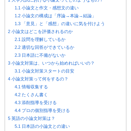
1.1
小論文と作文・感想文の違い
1.2
小論文の構成は「序論→本論→結論」
1.3
「意見」と「感想」の違いに気を付けよう
2
小論文はどこを評価されるのか
2.1
設問を理解しているか
2.2
適切な回答ができているか
2.3
日本語に不備がないか
3
小論文対策は、いつから始めればいいの？
3.1
小論文対策スタートの目安
4
小論文対策って何をするの？
4.1
情報収集する
4.2
たくさん書く
4.3
添削指導を受ける
4.4
プロの個別指導を受ける
5
英語の小論文対策は？
5.1
日本語の小論文との違い