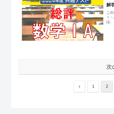
解答
この
Ⅰ・
は、
次
前
1
2
へ