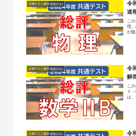
令
共通テスト解答速報2024
速報
この
理」
が随
令
共通テスト解答速報2024
解答
この
Ⅱ・
は、
令
共通テスト解答速報2024