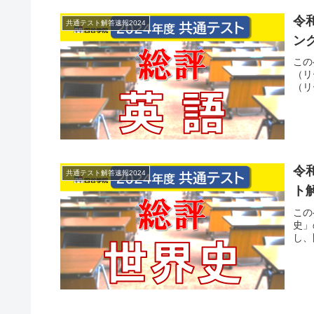
令
共通テスト解答速報2024
ング
この
（リ
（リ
令
共通テスト解答速報2024
ト解
この
史」
し、