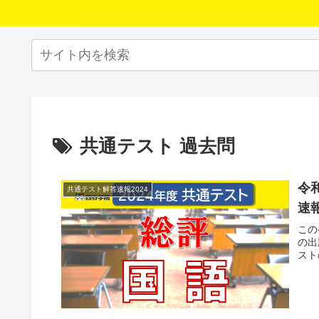
共通テスト 過去問
令
共通テスト解答速報2024
速報
この
の出
スト