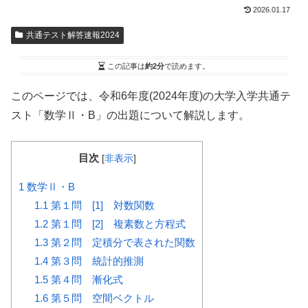
2026.01.17
共通テスト解答速報2024
この記事は
約2分
で読めます。
このページでは、令和6年度(2024年度)の大学入学共通テ
スト
「数学Ⅱ・B」
の出題について解説します。
目次
[
非表示
]
1
数学Ⅱ・B
1.1
第１問 [1] 対数関数
1.2
第１問 [2] 複素数と方程式
1.3
第２問 定積分で表された関数
1.4
第３問 統計的推測
1.5
第４問 漸化式
1.6
第５問 空間ベクトル