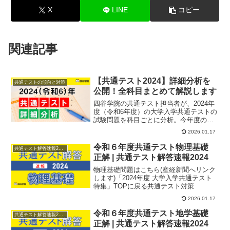
X
LINE
コピー
関連記事
【共通テスト2024】詳細分析を
共通テストの傾向と対策
公開！全科目まとめて解説します
四谷学院の共通テスト担当者が、2024年
度（令和6年度）の大学入学共通テストの
試験問題を科目ごとに分析。今年度の出
題傾向と次年度に向けたポイントを詳し
2026.01.17
く解説して...
令和６年度共通テスト物理基礎
共通テスト解答速報2024
正解 | 共通テスト解答速報2024
物理基礎問題はこちら(産経新聞へリンク
します)「2024年度 大学入学共通テスト
特集」TOPに戻る共通テスト対策
2026.01.17
令和６年度共通テスト地学基礎
共通テスト解答速報2024
正解 | 共通テスト解答速報2024