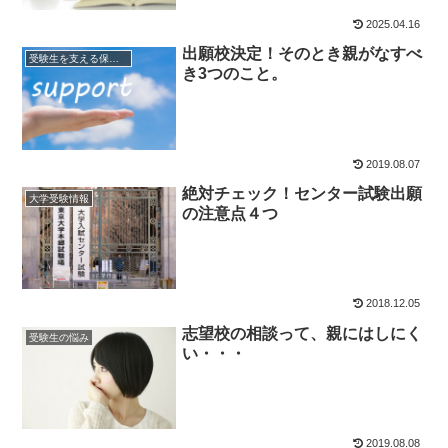
2025.04.16
出願校決定！そのとき親がなすべ
受験生を支える保護者の方へ
き3つのこと。
2019.08.07
絶対チェック！センター試験出願
大学受験情報
の注意点４つ
2018.12.05
志望校の相談って、親にはしにく
受験生の悩み
い・・・
2019.08.08