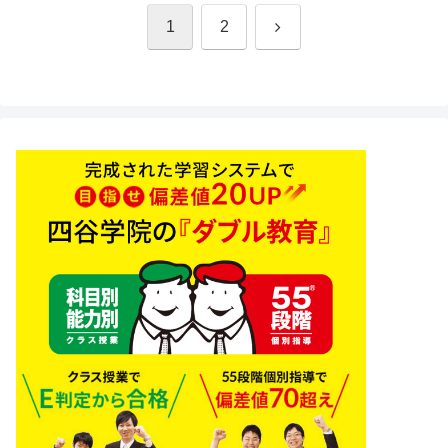
次
1
2
へ