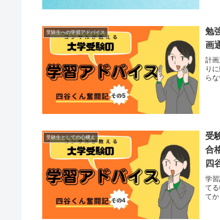
勉
受験生への学習アドバイス
画
計画
りに
らな
受
受験生としての心構え
合
四
学習
てる
てか