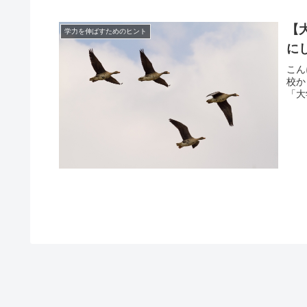
【
学力を伸ばすためのヒント
に
こん
校か
「大