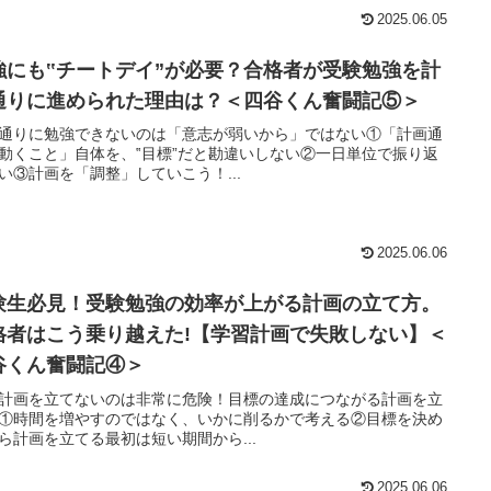
2025.06.05
強にも‟チートデイ”が必要？合格者が受験勉強を計
通りに進められた理由は？＜四谷くん奮闘記⑤＞
通りに勉強できないのは「意志が弱いから」ではない①「計画通
動くこと」自体を、‟目標”だと勘違いしない②一日単位で振り返
い③計画を「調整」していこう！...
2025.06.06
験生必見！受験勉強の効率が上がる計画の立て方。
格者はこう乗り越えた!【学習計画で失敗しない】＜
谷くん奮闘記④＞
計画を立てないのは非常に危険！目標の達成につながる計画を立
①時間を増やすのではなく、いかに削るかで考える②目標を決め
ら計画を立てる最初は短い期間から...
2025.06.06