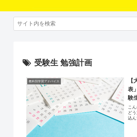
受験生 勉強計画
【
教科別学習アドバイス
表
験
こん
どう
込ん