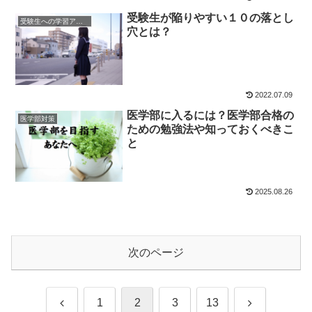
受験生が陥りやすい１０の落とし
受験生への学習アドバイス
穴とは？
2022.07.09
医学部に入るには？医学部合格の
医学部対策
ための勉強法や知っておくべきこ
と
2025.08.26
次のページ
前
次
1
2
3
13