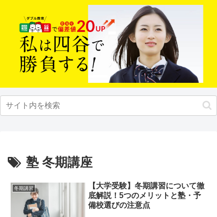
塾 冬期講座
【大学受験】冬期講習について徹
冬期講習
底解説！5つのメリットと塾・予
備校選びの注意点