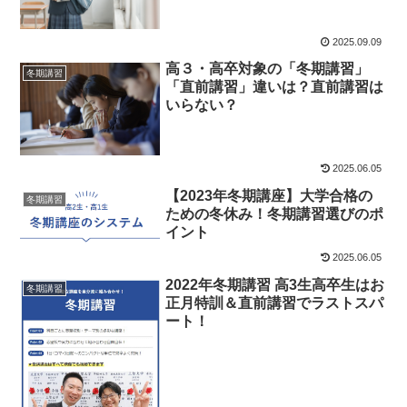
2025.09.09
高３・高卒対象の「冬期講習」
冬期講習
「直前講習」違いは？直前講習は
いらない？
2025.06.05
【2023年冬期講座】大学合格の
冬期講習
ための冬休み！冬期講習選びのポ
イント
2025.06.05
2022年冬期講習 高3生高卒生はお
冬期講習
正月特訓＆直前講習でラストスパ
ート！