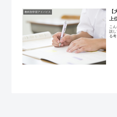
【
教科別学習アドバイス
上
こん
説し
る考