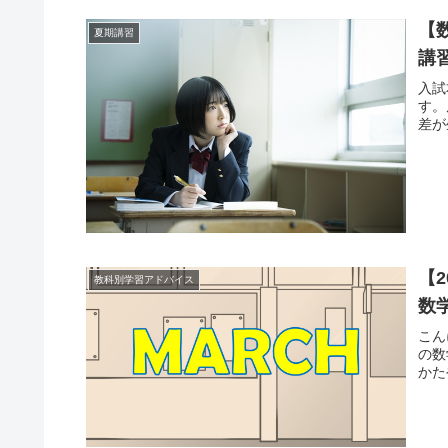
【
夏期講習
講
入試
す。
差が
【2
教科別学習アドバイス
数
こん
の数
かた