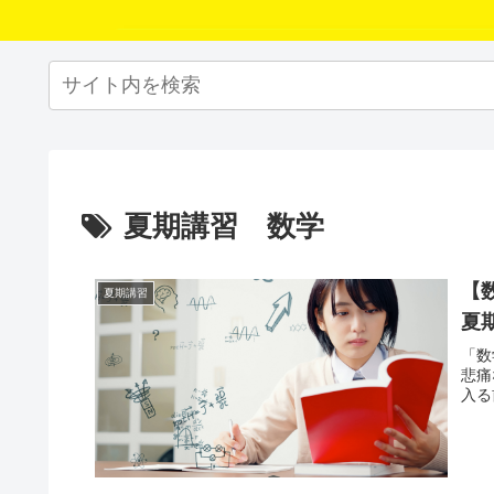
夏期講習 数学
【
夏期講習
夏
「数
悲痛
入る