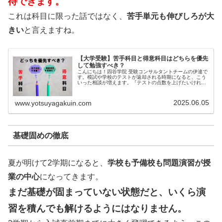
待できます。
これは科目に限った話ではなく、
苦手単元も伸びしろが大
きい
と言えますね。
【大学受験】苦手科目と得意科目はどちらを優先
して勉強すべき？
こんにちは！四谷学院 受験コンサルタントチームの伊達で
す。模試や学校のテストが返却される時期になると、こう
いった相談が増えます。『テストの点数を上げたいけれ
ど、...
2025.06.05
www.yotsuyagakuin.com
基礎固めの徹底
夏が明けて2学期になると、
学校も予備校も問題演習が授
業の中心
になってきます。
まだ基礎が固まっていない状態だと、いくら演
習を積んでも解けるようにはなりません。