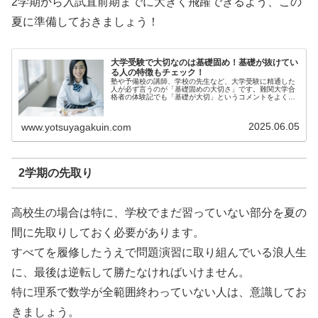
2学期から入試直前期までに大きく飛躍できるよう、この
夏に準備しておきましょう！
大学受験で大切なのは基礎固め！基礎が抜けてい
る人の特徴もチェック！
塾や予備校の講師、学校の先生など、大学受験に精通した
人が必ず言うのが「基礎固めの大切さ」です。難関大学合
格者の体験記でも「基礎が大切」というコメントをよく見
かけ...
2025.06.05
www.yotsuyagakuin.com
2学期の先取り
高校生の場合は特に、学校でまだ習っていない部分を夏の
間に先取りしておく必要があります。
すべてを履修したうえで問題演習に取り組んでいる浪人生
に、最後は逆転して勝たなければいけません。
特に理系で数学が全範囲終わっていない人は、意識してお
きましょう。