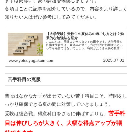
まずは簡潔に、夏の課題を確認しましょう。
各項目ごとに記事を紹介しているので、内容をより詳しく
知りたい人はぜひ参考にしてみてください。
【大学受験】受験生の夏休みの過ごし方とは？効
果的な勉強法を紹介
こんにちは、受験コンサルタントの田中です。大学受験を
目指す受験生は、夏休みの過ごし方が合否に影響するとい
っても過言ではないでしょう。時間がたくさんある夏休み
は、...
2025.07.01
www.yotsuyagakuin.com
苦手科目の克服
普段はなかなか手が出せていない苦手科目こそ、時間をし
っかり確保できる夏の間に対策していきましょう。
苦手科
受験は総合戦。得意科目をさらに伸ばすよりも、
目は伸びしろが大きく、大幅な得点アップが期