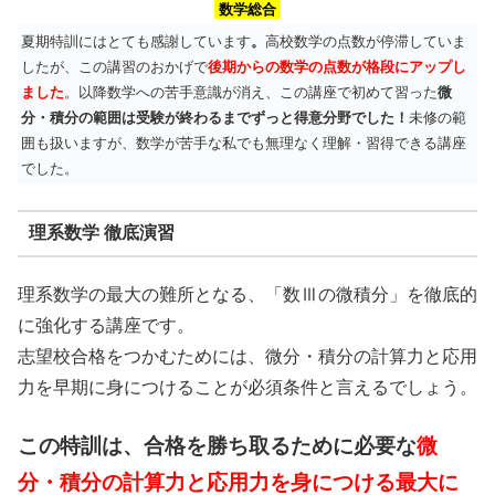
数学総合
夏期特訓にはとても感謝しています
。
高校数学の点数が停滞していま
したが、この講習のおかげで
後期からの数学の点数が格段にアップし
ました
。以降数学への苦手意識が消え、この講座で初めて習った
微
分・積分の範囲は受験が終わるまでずっと得意分野でした！
未修の範
囲も扱いますが、数学が苦手な私でも無理なく理解・習得できる講座
でした。
理系数学 徹底演習
理系数学の最大の難所となる、「数Ⅲの微積分」を徹底的
に強化する講座です。
志望校合格をつかむためには、微分・積分の計算力と応用
力を早期に身につけることが必須条件と言えるでしょう。
この特訓は、合格を勝ち取るために必要な
微
分・積分の計算力と応用力を身につける最大に