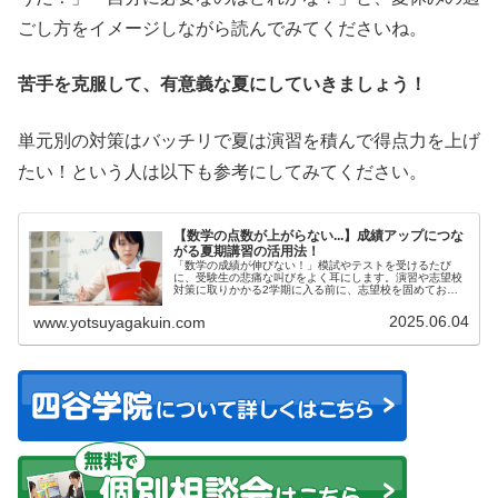
ごし方をイメージしながら読んでみてくださいね。
苦手を克服して、有意義な夏にしていきましょう！
単元別の対策はバッチリで夏は演習を積んで得点力を上げ
たい！という人は以下も参考にしてみてください。
【数学の点数が上がらない...】成績アップにつな
がる夏期講習の活用法！
「数学の成績が伸びない！」模試やテストを受けるたび
に、受験生の悲痛な叫びをよく耳にします。演習や志望校
対策に取りかかる2学期に入る前に、志望校を固めておき
たい....
2025.06.04
www.yotsuyagakuin.com