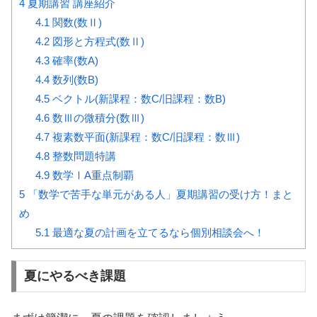
4
夏期講習 講座紹介
4.1
関数(数Ⅱ)
4.2
図形と方程式(数Ⅱ)
4.3
確率(数A)
4.4
数列(数B)
4.5
ベクトル(新課程：数C/旧課程：数B)
4.6
数Ⅲの微積分(数Ⅲ)
4.7
複素数平面(新課程：数C/旧課程：数Ⅲ)
4.8
整数問題特講
4.9
数学ⅠA重点制覇
5
「数学で苦手な単元がある人」夏期講習の受け方！まと
め
5.1
最適な夏の計画を立てるなら個別相談会へ！
夏にやるべき課題