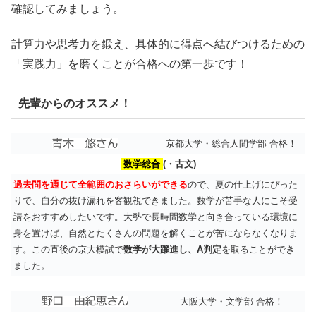
確認してみましょう。
計算力や思考力を鍛え、具体的に得点へ結びつけるための
「実践力」を磨くことが合格への第一歩です！
先輩からのオススメ！
京都大学・総合人間学部 合格！
数学総合
(・古文)
過去問を通じて全範囲のおさらいができる
ので、夏の仕上げにぴった
りで、自分の抜け漏れを客観視できました。数学が苦手な人にこそ受
講をおすすめしたいです。大勢で長時間数学と向き合っている環境に
身を置けば、自然とたくさんの問題を解くことが苦にならなくなりま
す。この直後の京大模試で
数学が大躍進し、A判定
を取ることができ
ました。
大阪大学・文学部 合格！