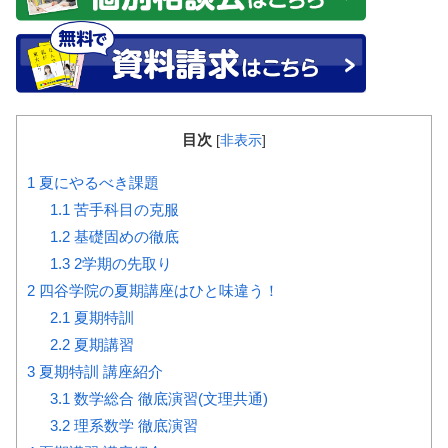
目次
[
非表示
]
1
夏にやるべき課題
1.1
苦手科目の克服
1.2
基礎固めの徹底
1.3
2学期の先取り
2
四谷学院の夏期講座はひと味違う！
2.1
夏期特訓
2.2
夏期講習
3
夏期特訓 講座紹介
3.1
数学総合 徹底演習(文理共通)
3.2
理系数学 徹底演習