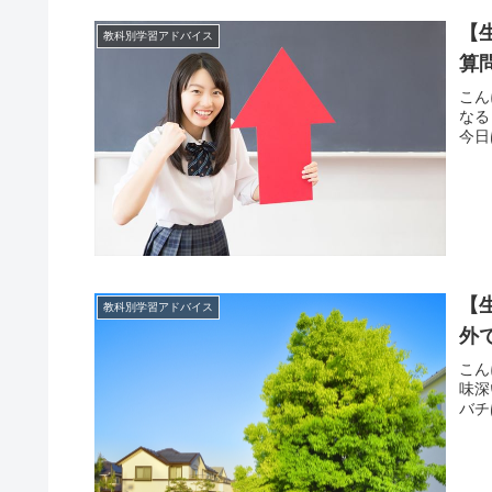
【
教科別学習アドバイス
算
こん
なる
今日
【
教科別学習アドバイス
外
こん
味深
バチ