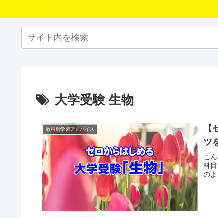
大学受験 生物
【
教科別学習アドバイス
ツ
こん
科目
のよ