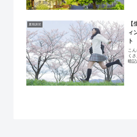
【
夏期講習
ィ
ト
こん
くさ
暗記