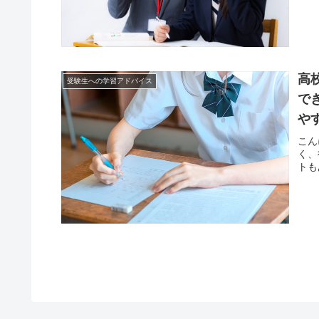
高
受験生への学習アドバイス
で
や
こん
く、
トも