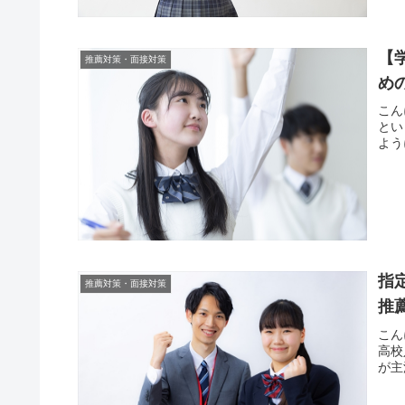
【
推薦対策・面接対策
め
こん
とい
よう
指
推薦対策・面接対策
推
こん
高校
が主