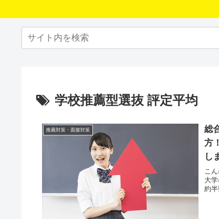
学校推薦型選抜 評定平均
総
推薦対策・面接対策
方
し
こん
大学
約半