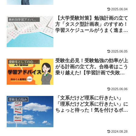
2025.06.04
【大学受験対策】勉強計画の立て
教科別学習アドバイス
方「タスク型計画表」のすすめ！
学習スケジュールがうまく進まな
い受験生必見！
2025.06.05
受験生必見！受験勉強の効率が上
受験生としての心構え
がる計画の立て方。合格者はこう
乗り越えた!【学習計画で失敗し
ない】＜四谷くん奮闘記④＞
2025.06.06
「文系だけど理系に行きたい」
受験生の悩み
「理系だけど文系に行きたい」に
ちょっと待った！気を付けるポイ
ントを解説
2024.08.28