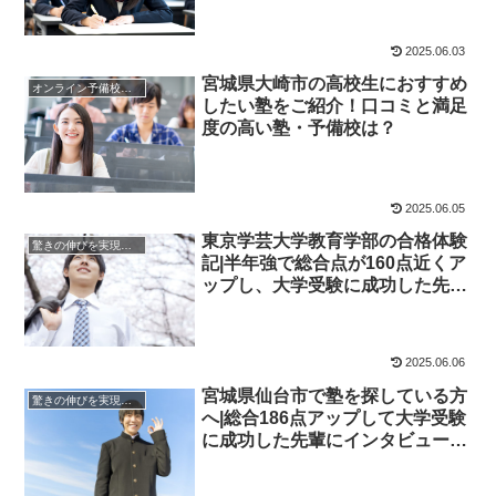
2025.06.03
宮城県大崎市の高校生におすすめ
オンライン予備校・塾の活用法
したい塾をご紹介！口コミと満足
度の高い塾・予備校は？
2025.06.05
東京学芸大学教育学部の合格体験
驚きの伸びを実現｜先輩列伝
記|半年強で総合点が160点近くア
ップし、大学受験に成功した先輩
にインタビュー！大学受験予備校
四谷学院
2025.06.06
宮城県仙台市で塾を探している方
驚きの伸びを実現｜先輩列伝
へ|総合186点アップして大学受験
に成功した先輩にインタビュー！
大学受験予備校四谷学院