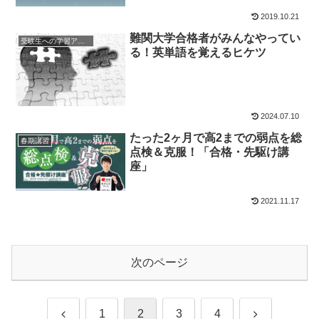
2019.10.21
難関大学合格者がみんなやってい
受験生への学習アドバイス
る！英単語を覚えるヒケツ
2024.07.10
たった2ヶ月で高2までの弱点を総
春期講習
点検＆克服！「合格・先駆け講
座」
2021.11.17
次のページ
前
次
1
2
3
4