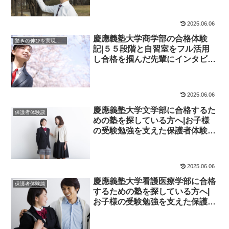
2025.06.06
慶應義塾大学商学部の合格体験
驚きの伸びを実現｜先輩列伝
記|５５段階と自習室をフル活用
し合格を掴んだ先輩にインタビュ
ー！大学受験予備校四谷学院
2025.06.06
慶應義塾大学文学部に合格するた
保護者体験談
めの塾を探している方へ|お子様
の受験勉強を支えた保護者体験
談！大学受験予備校四谷学院
2025.06.06
慶應義塾大学看護医療学部に合格
保護者体験談
するための塾を探している方へ|
お子様の受験勉強を支えた保護者
体験談！大学受験予備校四谷学院