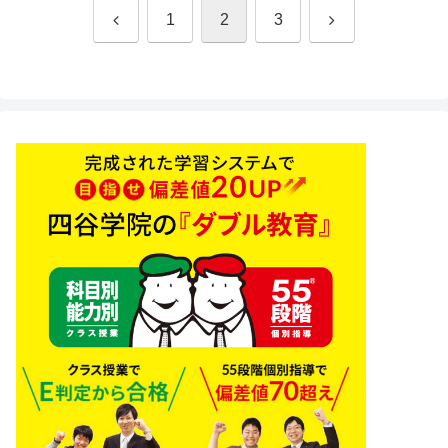
前
次
1
2
3
へ
へ