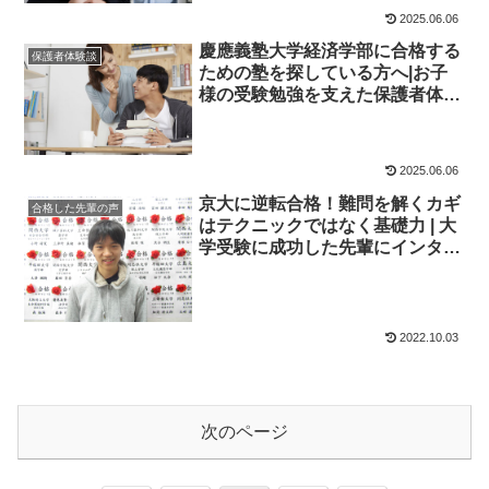
2025.06.06
慶應義塾大学経済学部に合格する
保護者体験談
ための塾を探している方へ|お子
様の受験勉強を支えた保護者体験
談！大学受験予備校四谷学院
2025.06.06
京大に逆転合格！難問を解くカギ
合格した先輩の声
はテクニックではなく基礎力 | 大
学受験に成功した先輩にインタビ
ュー【大学受験予備校四谷学院】
2022.10.03
次のページ