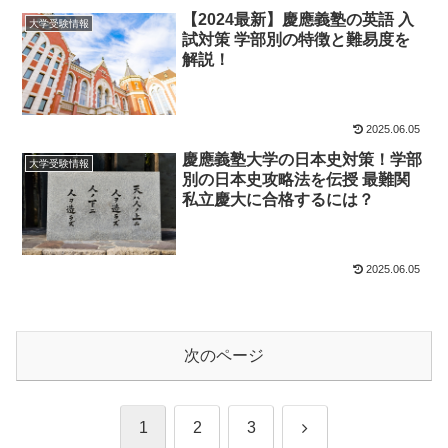
【2024最新】慶應義塾の英語 入
大学受験情報
試対策 学部別の特徴と難易度を
解説！
2025.06.05
慶應義塾大学の日本史対策！学部
大学受験情報
別の日本史攻略法を伝授 最難関
私立慶大に合格するには？
2025.06.05
次のページ
次
1
2
3